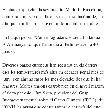
El ciutadà que circula sovint entre Madrid i Barcelona,
compara, i no sap decidir on se sent més incòmode, i es
diu que tant li fa rostir-se en un forn com en un altre.
Hi ha qui pensa: “Com m’agradaria viure a Finlàndia!
A Alemanya no, que l’altre dia a Berlín estaven a 40
graus”.
Diversos països europeus han registrat en els darrers
dies les temperatures més altes en dècades per al mes de
juny, i en alguns casos les més elevades des que hi ha
registres. Moltes regions es trobaven en el nivell màxim
d’alerta per calor. Jim Skea, president del Grup
Intergovernamental sobre el Canvi Climàtic (IPCC), de
l’ONU, ha avisat que continuarem veient més del que