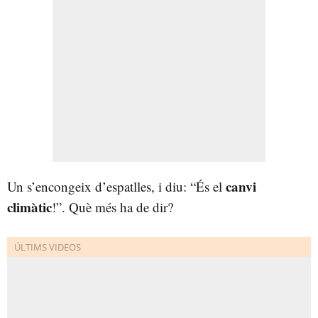
canvi
Un s’encongeix d’espatlles, i diu: “És el
climàtic
!”. Què més ha de dir?