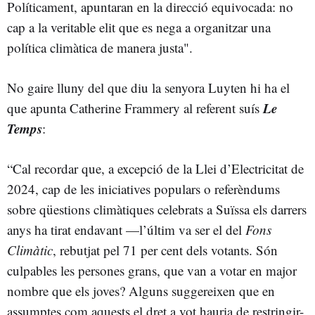
Políticament, apuntaran en la direcció equivocada: no
cap a la veritable elit que es nega a organitzar una
política climàtica de manera justa".
No gaire lluny del que diu la senyora Luyten hi ha el
Le
que apunta Catherine Frammery al referent suís
Temps
:
“Cal recordar que, a excepció de la Llei d’Electricitat de
2024, cap de les iniciatives populars o referèndums
sobre qüestions climàtiques celebrats a Suïssa els darrers
anys ha tirat endavant —l’últim va ser el del
Fons
Climàtic
, rebutjat pel 71 per cent dels votants. Són
culpables les persones grans, que van a votar en major
nombre que els joves? Alguns suggereixen que en
assumptes com aquests el dret a vot hauria de restringir-