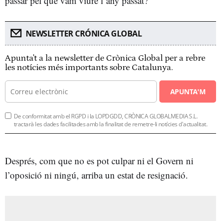
passar pel que vam viure l’any passat?”
NEWSLETTER CRÓNICA GLOBAL
Apunta't a la newsletter de Crònica Global per a rebre
les notícies més importants sobre Catalunya.
APUNTA'M
De conformitat amb el RGPD i la LOPDGDD, CRÒNICA GLOBALMEDIA S.L.
tractarà les dades facilitades amb la finalitat de remetre-li notícies d'actualitat.
Després, com que no es pot culpar ni el Govern ni
l’oposició ni ningú, arriba un estat de resignació.