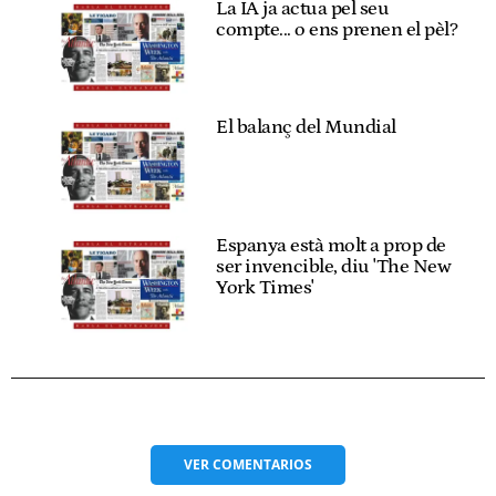
La IA ja actua pel seu
compte... o ens prenen el pèl?
El balanç del Mundial
Espanya està molt a prop de
ser invencible, diu 'The New
York Times'
VER
COMENTARIOS