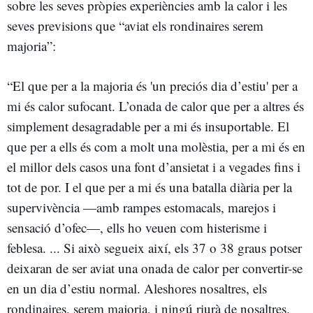
sobre les seves pròpies experiències amb la calor i les
seves previsions que “aviat els rondinaires serem
majoria”:
“El que per a la majoria és 'un preciós dia d’estiu' per a
mi és calor sufocant. L’onada de calor que per a altres és
simplement desagradable per a mi és insuportable. El
que per a ells és com a molt una molèstia, per a mi és en
el millor dels casos una font d’ansietat i a vegades fins i
tot de por. I el que per a mi és una batalla diària per la
supervivència —amb rampes estomacals, marejos i
sensació d’ofec—, ells ho veuen com histerisme i
feblesa. ... Si això segueix així, els 37 o 38 graus potser
deixaran de ser aviat una onada de calor per convertir-se
en un dia d’estiu normal. Aleshores nosaltres, els
rondinaires, serem majoria, i ningú riurà de nosaltres.