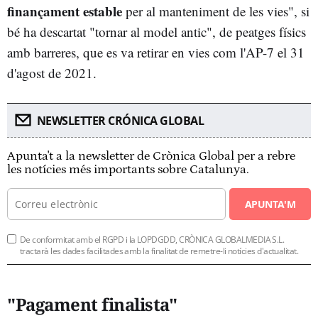
finançament estable
per al manteniment de les vies", si
bé ha descartat "tornar al model antic", de peatges físics
amb barreres, que es va retirar en vies com l'AP-7 el 31
d'agost de 2021.
NEWSLETTER CRÓNICA GLOBAL
Apunta't a la newsletter de Crònica Global per a rebre
les notícies més importants sobre Catalunya.
APUNTA'M
De conformitat amb el RGPD i la LOPDGDD, CRÒNICA GLOBALMEDIA S.L.
tractarà les dades facilitades amb la finalitat de remetre-li notícies d'actualitat.
"Pagament finalista"