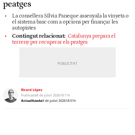
peatges
La consellera Sílvia Paneque assenyala la vinyeta o
el sistema basc com a opcions per finançar les
autopistes
Contingut relacionat:
Catalunya prepara el
terreny per recuperar els peatges
Ricard López
Publicada
8 de juliol 2026
18:11h
Actualitzada
8 de juliol 2026
18:51h