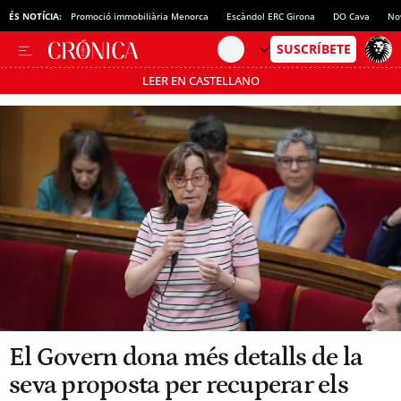
ÉS NOTÍCIA:
Promoció immobiliària Menorca
Escàndol ERC Girona
DO Cava
No
LEER EN CASTELLANO
Passa’t al mode estalvi
El Govern dona més detalls de la
seva proposta per recuperar els