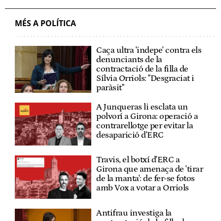
MÉS A POLÍTICA
Caça ultra 'indepe' contra els
denunciants de la
contractació de la filla de
Sílvia Orriols: "Desgraciat i
paràsit"
A Junqueras li esclata un
polvorí a Girona: operació a
contrarellotge per evitar la
desaparició d'ERC
Travis, el botxí d'ERC a
Girona que amenaça de 'tirar
de la manta': de fer-se fotos
amb Vox a votar a Orriols
Antifrau investiga la