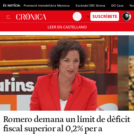
ÉS NOTÍCIA:
Promoció immobiliària Menorca
Escàndol ERC Girona
DO Cava
No
LEER EN CASTELLANO
Passa’t al mode estalvi
Romero demana un límit de dèficit
fiscal superior al 0,2% per a