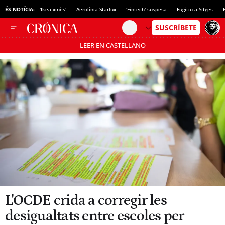
ÉS NOTÍCIA:
'Ikea xinès'
Aerolínia Starlux
'Fintech' suspesa
Fugitiu a Sitges
LEER EN CASTELLANO
Passa’t al mode estalvi
L'OCDE crida a corregir les
desigualtats entre escoles per