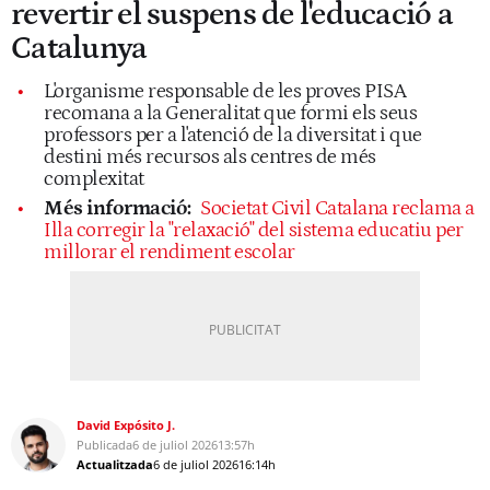
revertir el suspens de l'educació a
Catalunya
L'organisme responsable de les proves PISA
recomana a la Generalitat que formi els seus
professors per a l'atenció de la diversitat i que
destini més recursos als centres de més
complexitat
Més informació:
Societat Civil Catalana reclama a
Illa corregir la "relaxació" del sistema educatiu per
millorar el rendiment escolar
David Expósito J.
Publicada
6 de juliol 2026
13:57h
Actualitzada
6 de juliol 2026
16:14h