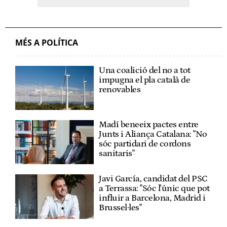
MÉS A POLÍTICA
Una coalició del no a tot
impugna el pla català de
renovables
Madí beneeix pactes entre
Junts i Aliança Catalana: "No
sóc partidari de cordons
sanitaris"
Javi García, candidat del PSC
a Terrassa: "Sóc l'únic que pot
influir a Barcelona, Madrid i
Brussel·les"