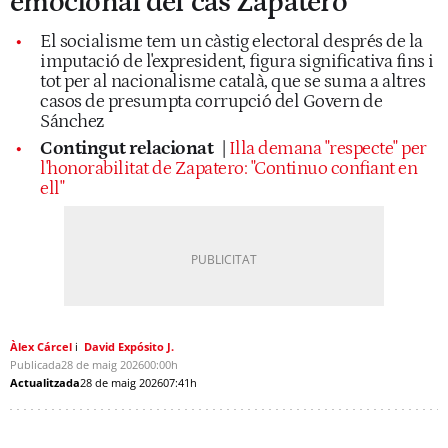
emocional del 'cas Zapatero'
El socialisme tem un càstig electoral després de la
imputació de l'expresident, figura significativa fins i
tot per al nacionalisme català, que se suma a altres
casos de presumpta corrupció del Govern de
Sánchez
Contingut relacionat
|
Illa demana "respecte" per
l'honorabilitat de Zapatero: "Continuo confiant en
ell"
Àlex Cárcel
David Expósito J.
Publicada
28 de maig 2026
00:00h
Actualitzada
28 de maig 2026
07:41h