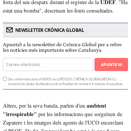
UDEF
forta del seu despatx durant el registre de la
. "Ha
estat una bomba", descriuen les fonts consultades.
NEWSLETTER CRÓNICA GLOBAL
Apunta't a la newsletter de Crònica Global per a rebre
les notícies més importants sobre Catalunya.
APUNTA'M
De conformitat amb el RGPD i la LOPDGDD, CRÒNICA GLOBALMEDIA S.L.
tractarà les dades facilitades amb la finalitat de remetre-li notícies d'actualitat.
ambient
Altres, per la seva banda, parlen d'un
"irrespirable"
per les informacions que sorgeixen de
Zapatero i les imatges dels agents de l'UCO encerclant
el PSOE. De fet, l'expresident ha estat i és una figura