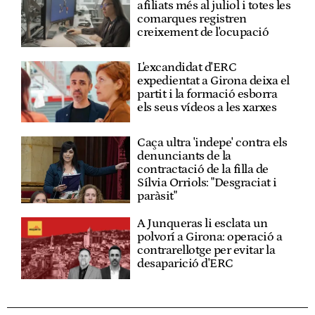
afiliats més al juliol i totes les
comarques registren
creixement de l'ocupació
L'excandidat d'ERC
expedientat a Girona deixa el
partit i la formació esborra
els seus vídeos a les xarxes
Caça ultra 'indepe' contra els
denunciants de la
contractació de la filla de
Sílvia Orriols: "Desgraciat i
paràsit"
A Junqueras li esclata un
polvorí a Girona: operació a
contrarellotge per evitar la
desaparició d'ERC