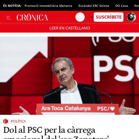
ÉS NOTÍCIA:
Promoció immobiliària Menorca
Escàndol ERC Girona
DO Cava
No
LEER EN CASTELLANO
Passa’t al mode estalvi
POLÍTICA
Dol al PSC per la càrrega