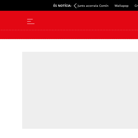
ÉS NOTÍCIA:
Junts acorrala Comín
Wallapop
Cr