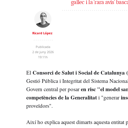
gallec i la 'rara avis' basc
Ricard López
Publicada
2 de juny 2026
19:11h
Consorci de Salut i Social de Catalunya
El
Gestió Pública i Integritat del Sistema Naciona
en risc "el model sa
Govern central per posar
competències de la Generalitat
ins
i "generar
proveïdors".
Així ho explica aquest dimarts aquesta entitat