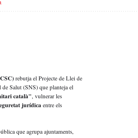
a
 (CSC)
rebutja el Projecte de Llei de
l de Salut (SNS) que planteja el
nitari català"
, vulnerar les
eguretat jurídica
entre els
 pública que agrupa ajuntaments,