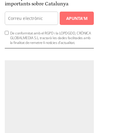
importants sobre Catalunya
APUNTA'M
De conformitat amb el RGPD i la LOPDGDD, CRÒNICA
GLOBALMEDIA S.L. tractarà les dades facilitades amb
la finalitat de remetre-li notícies d'actualitat.