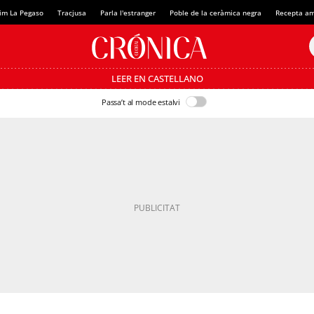
im La Pegaso
Tracjusa
Parla l'estranger
Poble de la ceràmica negra
Recepta am
LEER EN CASTELLANO
Passa’t al mode estalvi