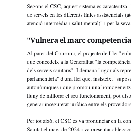
Segons el CSC, aquest sistema es caracteritza "
de serveis en les diferents línies assistencials (
atenció intermèdia i salut mental)" i per la seva
"Vulnera el marc competencia
Al parer del Consorci, el projecte de Llei "vul
que concedeix a la Generalitat "la competència 
dels serveis sanitaris". I demana "rigor als repre
parlamentària" d'una llei que, insisteix, "supo
autonòmiques i que promou una homogeneïtzació
lluny de millorar el seu funcionament, pot disto
generar inseguretat jurídica entre els proveïdors
Per tot això, el CSC es va pronunciar en la con
Sanitat el maig de 2024 i va presentar al·legacio