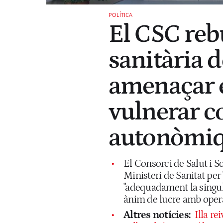
POLÍTICA
El CSC rebu
sanitària 
amenaçar e
vulnerar 
autonòmi
El Consorci de Salut i S
Ministeri de Sanitat per 
"adequadament la singula
ànim de lucre amb oper
Altres notícies:
Illa r