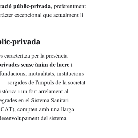
oració públic-privada
, preferentment
aràcter excepcional que actualment li
blic-privada
s caracteritza per la presència
 privades sense ànim de lucre
i
undacions, mutualitats, institucions
ls— sorgides de l'impuls de la societat
istòrica i un fort arrelament al
ntegrades en el Sistema Sanitari
SISCAT), compten amb una llarga
l desenvolupament del sistema