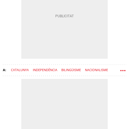
CATALUNYA
INDEPENDÈNCIA
BILINGÜISME
NACIONALISME
LLENGUA CATALANA
LLENGUA CASTELLANA
PROCÉS
ASSOCIACIÓ DE MUNICIPIS PER LA INDEPENDÈNCIA (AMI)