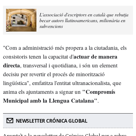
L'associació d'escriptors en català que rebutja
becar autors llatinoamericans, milionària en
subvencions
"Com a administració més propera a la ciutadania, els
actuar de manera
consistoris tenen la capacitat d'
directa
, transversal i quotidiana, i són un element
decisiu per revertir el procés de minorització
lingüística", emfatitza l'entitat ultranacionalista, que
"Compromís
anima els ajuntaments a signar un
Municipal amb la Llengua Catalana"
.
NEWSLETTER CRÓNICA GLOBAL
Apunta't a la newsletter de Crònica Global per a rebre