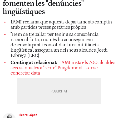
fomenten les "denúncies"
lingüístiques
L'AMI reclama que aquests departaments comptin
amb partides pressupostàries pròpies
"Hem de treballar per tenir una consciència
nacional forta, i només ho aconseguirem
desenvolupant i consolidant una militància
lingüística", assegura un dels seus alcaldes, Jordi
Fàbrega (ERC)
Contingut relacionat:
L'AMI insta els 700 alcaldes
secessionistes a "rebre" Puigdemont... sense
concretar data
Ricard López