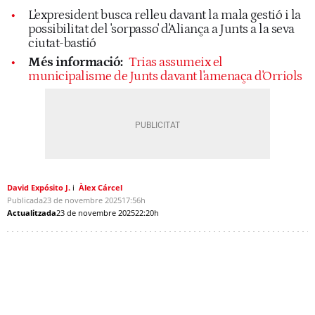
L'expresident busca relleu davant la mala gestió i la
possibilitat del 'sorpasso' d'Aliança a Junts a la seva
ciutat-bastió
Més informació:
Trias assumeix el
municipalisme de Junts davant l'amenaça d'Orriols
David Expósito J.
Àlex Cárcel
Publicada
23 de novembre 2025
17:56h
Actualitzada
23 de novembre 2025
22:20h