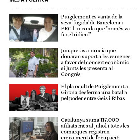
Puigdemont es vanta de la
seva 'fugida' de Barcelona i
ERC li recorda que "només va
fer el ridícul"
Junqueras anuncia que
donaran suport a les esmenes
a favor del concert econòmic
si Junts les presenta al
Congrés
El pla ocult de Puigdemont a
Girona desferma una batalla
pel poder entre Geis i Ribas
Catalunya suma 117.000
afiliats més al juliol i totes les
comarques registren
creixement de l'ocupació