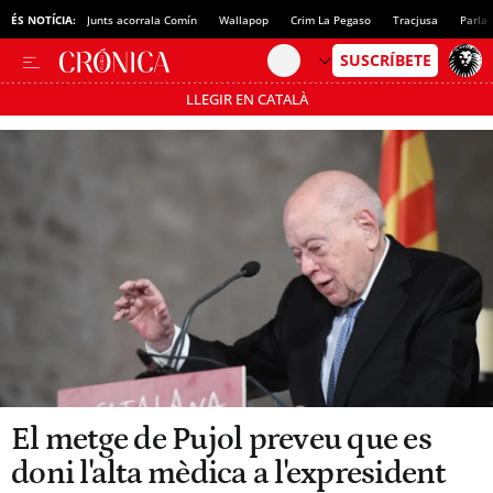
ÉS NOTÍCIA:
Junts acorrala Comín
Wallapop
Crim La Pegaso
Tracjusa
Parla 
LLEGIR EN CATALÀ
Passa’t al mode estalvi
El metge de Pujol preveu que es
doni l'alta mèdica a l'expresident