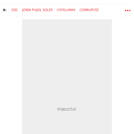
CDC
JORDI PUJOL SOLEY
CATALUNYA
CORRUPCIÓ
GENERALITAT DE CATALUNYA
NACIONALISME
JUSTÍCIA
AUDIÈNCIA NACIONAL
CIU
JUDICI