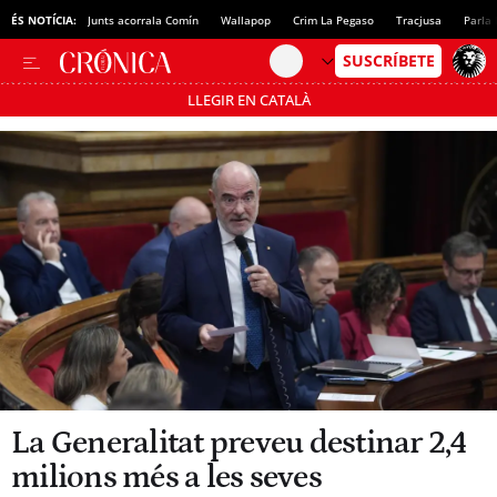
ÉS NOTÍCIA:
Junts acorrala Comín
Wallapop
Crim La Pegaso
Tracjusa
Parla 
LLEGIR EN CATALÀ
Passa’t al mode estalvi
La Generalitat preveu destinar 2,4
milions més a les seves