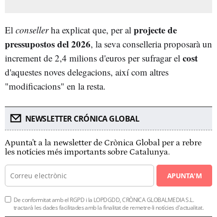
projecte de
El
conseller
ha explicat que, per al
pressupostos del 2026
, la seva conselleria proposarà un
cost
increment de 2,4 milions d'euros per sufragar el
d'aquestes noves delegacions, així com altres
"modificacions" en la resta.
NEWSLETTER CRÓNICA GLOBAL
Apunta't a la newsletter de Crònica Global per a rebre
les notícies més importants sobre Catalunya.
APUNTA'M
De conformitat amb el RGPD i la LOPDGDD, CRÒNICA GLOBALMEDIA S.L.
tractarà les dades facilitades amb la finalitat de remetre-li notícies d'actualitat.