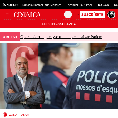
ÉS NOTÍCIA:
Promoció immobiliària Menorca
Escàndol ERC Girona
DO Cava
No
LEER EN CASTELLANO
Passa’t al mode estalvi
URGENT
Operació malagueny-catalana per a salvar Parlem
ZONA FRANCA