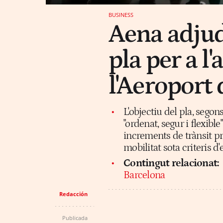
BUSINESS
Aena adjud
pla per a l
l'Aeroport
L'objectiu del pla, segon
"ordenat, segur i flexibl
increments de trànsit pr
mobilitat sota criteris d'
Contingut relacionat:
Barcelona
Redacción
Publicada