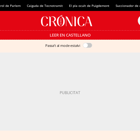
rol de Parlem
Caiguda de Tecnotramit
El pla ocult de Puigdemont
Succionador de c
LEER EN CASTELLANO
Passa’t al mode estalvi