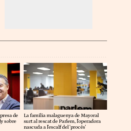
 presa de
La família malaguenya de Mayoral
dy sobre
surt al rescat de Parlem, l'operadora
nascuda a l'escalf del 'procés'