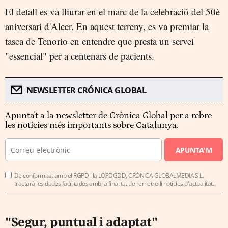
El detall es va lliurar en el marc de la celebració del 50è
aniversari d'Alcer. En aquest terreny, es va premiar la
tasca de Tenorio en entendre que presta un servei
"essencial" per a centenars de pacients.
NEWSLETTER CRÓNICA GLOBAL
Apunta't a la newsletter de Crònica Global per a rebre
les notícies més importants sobre Catalunya.
APUNTA'M
De conformitat amb el RGPD i la LOPDGDD, CRÒNICA GLOBALMEDIA S.L.
tractarà les dades facilitades amb la finalitat de remetre-li notícies d'actualitat.
"Segur, puntual i adaptat"