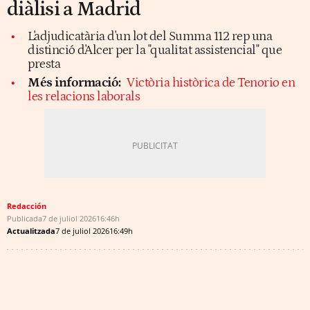
diàlisi a Madrid
L'adjudicatària d'un lot del Summa 112 rep una
distinció d'Alcer per la "qualitat assistencial" que
presta
Més informació:
Victòria històrica de Tenorio en
les relacions laborals
Redacción
Publicada
7 de juliol 2026
16:46h
Actualitzada
7 de juliol 2026
16:49h