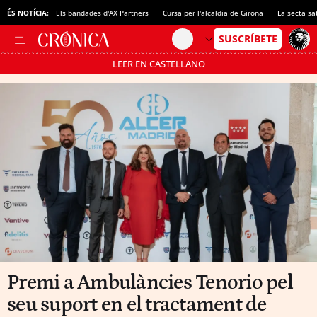
ÉS NOTÍCIA:
Els bandades d'AX Partners
Cursa per l'alcaldia de Girona
La secta sa
LEER EN CASTELLANO
Passa’t al mode estalvi
Premi a Ambulàncies Tenorio pel
seu suport en el tractament de