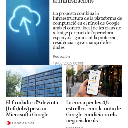
administracions
La proposta combina la
infraestructura de la plataforma de
computació en el núvol de Google
amb el control local de les claus de
xifratge per part de l'operadora
espanyola, garantint la protecció,
residència i governança de les
dades
Redacción
19/06/2026
00:00h
El fundador d'Adevinta
La cursa per les 4,5
(InfoJobs) pesca a
estrelles: com la nota de
Microsoft i Google
Google condiciona els
negocis locals
Daniela Rojas
Redacción