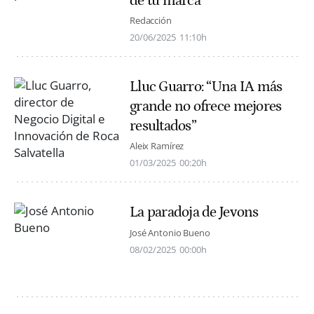
de tu marca
Redacción
20/06/2025
11:10h
Lluc Guarro: “Una IA más
grande no ofrece mejores
resultados”
Aleix Ramírez
01/03/2025
00:20h
La paradoja de Jevons
José Antonio Bueno
08/02/2025
00:00h