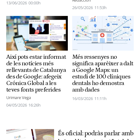
13/06/2026
00:00h
26/05/2026
11:53h
Més ressenyes no
Així pots estar informat
significa aparèixer a dalt
de les notícies més
a Google Maps: un
rellevants de Catalunya
estudi de 100 clíniques
des de Google: afegeix
dentals ho demostra
Crónica Global a les
amb dades
teves fonts preferides
Urimare Vega
16/03/2026
11:11h
04/05/2026
16:26h
És oficial: podràs parlar amb