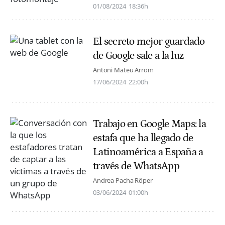
01/08/2024
18:36h
El secreto mejor guardado
de Google sale a la luz
Antoni Mateu Arrom
17/06/2024
22:00h
Trabajo en Google Maps: la
estafa que ha llegado de
Latinoamérica a España a
través de WhatsApp
Andrea Pacha Röper
03/06/2024
01:00h