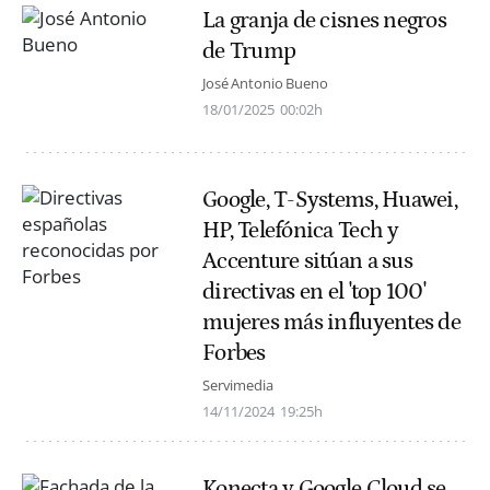
La granja de cisnes negros
de Trump
José Antonio Bueno
18/01/2025
00:02h
Google, T-Systems, Huawei,
HP, Telefónica Tech y
Accenture sitúan a sus
directivas en el 'top 100'
mujeres más influyentes de
Forbes
Servimedia
14/11/2024
19:25h
Konecta y Google Cloud se