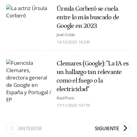
Úrsula Corberó se cuela
entre lo más buscado de
Google en 2023
Joan Colás
13/12/2023
18:23h
Clemares (Google): "La IA es
un hallazgo tan relevante
como el fuego o la
electricidad"
Raúl Pozo
17/11/2023
10:17h
ANTERIOR
SIGUIENTE