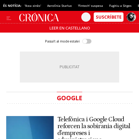
ÉS NOTÍCIA:
'Ikea xinès'
Aerolínia Starlux
'Fintech' suspesa
Fugitiu a Sitges
LEER EN CASTELLANO
Passa’t al mode estalvi
GOOGLE
Telefónica i Google Cloud
reforcen la sobirania digital
d'empreses i