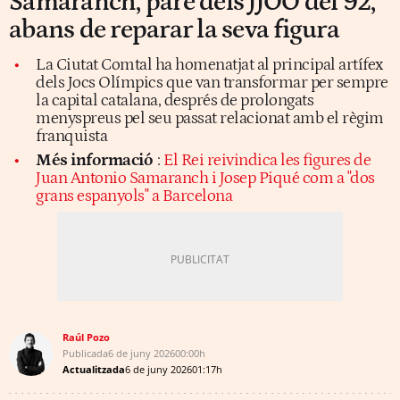
Samaranch, pare dels JJOO del 92,
abans de reparar la seva figura
La Ciutat Comtal ha homenatjat al principal artífex
dels Jocs Olímpics que van transformar per sempre
la capital catalana, després de prolongats
menyspreus pel seu passat relacionat amb el règim
franquista
Més informació
:
El Rei reivindica les figures de
Juan Antonio Samaranch i Josep Piqué com a "dos
grans espanyols" a Barcelona
Raúl Pozo
Publicada
6 de juny 2026
00:00h
Actualitzada
6 de juny 2026
01:17h