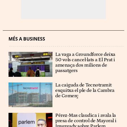
MÉS A BUSINESS
La vaga a Groundforce deixa
50 vols cancel·lats a El Prat i
amenaça dos milions de
passatgers
La caiguda de Tecnotramit
esquitxa el ple de la Cambra
de Comerç
Pérez-Mas claudica i avala la
presa de control de Mayoral i
Inveready sobre Parlem