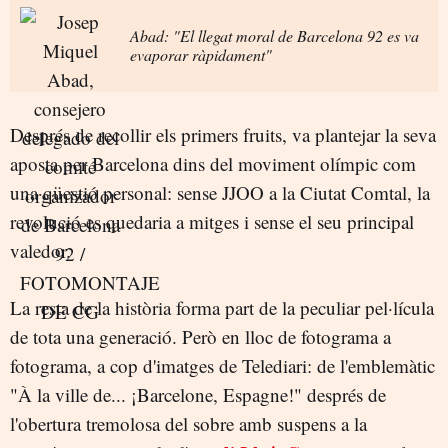
Abad: "El llegat moral de Barcelona 92 es va
evaporar ràpidament"
Després de recollir els primers fruits, va plantejar la seva
aposta per Barcelona dins del moviment olímpic com
una qüestió personal: sense JJOO a la Ciutat Comtal, la
revolució es quedaria a mitges i sense el seu principal
valedor.
La resta de la història forma part de la peculiar pel·lícula
de tota una generació. Però en lloc de fotograma a
fotograma, a cop d'imatges de Telediari: de l'emblemàtic
"À la ville de... ¡Barcelone, Espagne!" després de
l'obertura tremolosa del sobre amb suspens a la