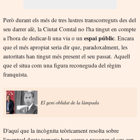
Però durant els més de tres lustres transcorreguts des del
seu darrer alè, la Ciutat Comtal no l'ha tingut en compte
espai públic
a l'hora de dedicar-li una via o un
. Encara
que el més apropiat seria dir que, paradoxalment, les
autoritats han tingut més present el seu passat. Aquell
que el situa com una figura reconeguda del règim
franquista.
El geni oblidat de la làmpada
D'aquí que la incògnita teòricament resolta sobre
l'eventual deute tornaria ben segur a ressonar al seu cap.