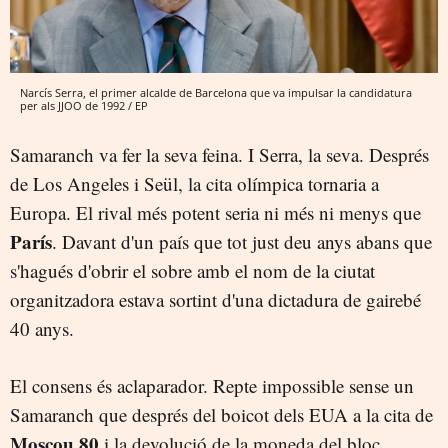
Narcís Serra, el primer alcalde de Barcelona que va impulsar la candidatura
per als JJOO de 1992 / EP
Samaranch va fer la seva feina. I Serra, la seva. Després
de Los Angeles i Seül, la cita olímpica tornaria a
Europa. El rival més potent seria ni més ni menys que
París
. Davant d'un país que tot just deu anys abans que
s'hagués d'obrir el sobre amb el nom de la ciutat
organitzadora estava sortint d'una dictadura de gairebé
40 anys.
El consens és aclaparador. Repte impossible sense un
Samaranch que després del boicot dels EUA a la cita de
Moscou 80
i la devolució de la moneda del bloc