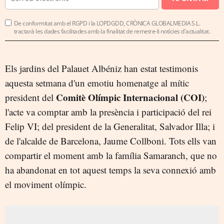
De conformitat amb el RGPD i la LOPDGDD, CRÒNICA GLOBALMEDIA S.L.
tractarà les dades facilitades amb la finalitat de remetre-li notícies d'actualitat.
Els jardins del Palauet Albéniz han estat testimonis
aquesta setmana d'un emotiu homenatge al mític
Comitè Olímpic Internacional (COI)
president del
;
l'acte va comptar amb la presència i participació del rei
Felip VI; del president de la Generalitat, Salvador Illa; i
de l'alcalde de Barcelona, Jaume Collboni. Tots ells van
compartir el moment amb la família Samaranch, que no
ha abandonat en tot aquest temps la seva connexió amb
el moviment olímpic.