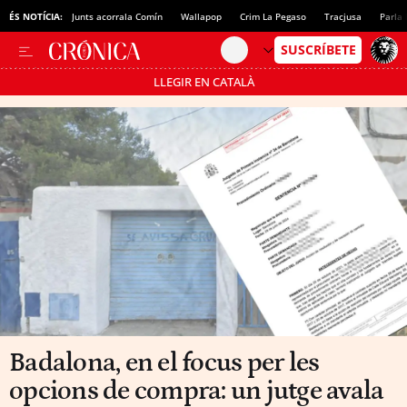
ÉS NOTÍCIA:
Junts acorrala Comín
Wallapop
Crim La Pegaso
Tracjusa
Parla 
LLEGIR EN CATALÀ
Passa’t al mode estalvi
Badalona, en el focus per les
opcions de compra: un jutge avala