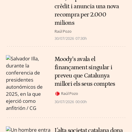
crèdit i anuncia una nova
recompra per 2.000
milions
Raúl Pozo
30/07/2026
07:30h
Moody’s avala el
finançament singular i
preveu que Catalunya
millori els seus comptes
Raúl Pozo
30/07/2026
00:00h
L'alta societat catalana dona