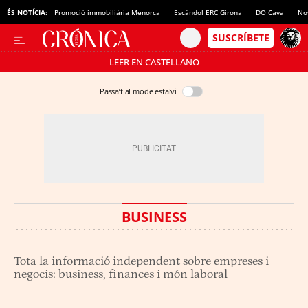
ÉS NOTÍCIA:
Promoció immobiliària Menorca
Escàndol ERC Girona
DO Cava
No
LEER EN CASTELLANO
Passa’t al mode estalvi
BUSINESS
Tota la informació independent sobre empreses i
negocis: business, finances i món laboral