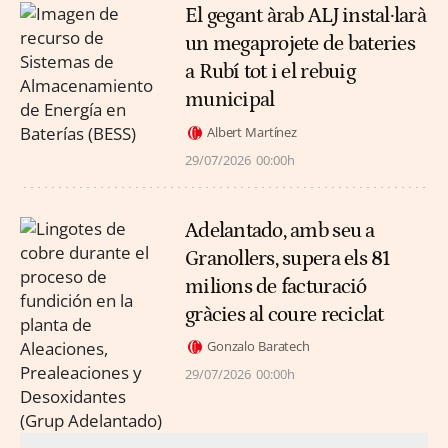
El gegant àrab ALJ instal·larà
un megaprojete de bateries
a Rubí tot i el rebuig
municipal
Albert Martínez
29/07/2026
00:00h
Adelantado, amb seu a
Granollers, supera els 81
milions de facturació
gràcies al coure reciclat
Gonzalo Baratech
29/07/2026
00:00h