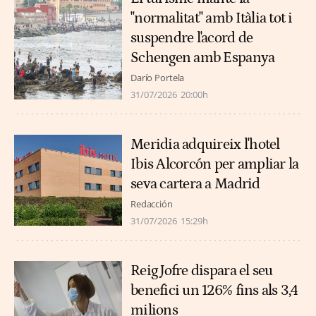
"normalitat" amb Itàlia tot i
suspendre l'acord de
Schengen amb Espanya
Darío Portela
31/07/2026
20:00h
Meridia adquireix l'hotel
Ibis Alcorcón per ampliar la
seva cartera a Madrid
Redacción
31/07/2026
15:29h
Reig Jofre dispara el seu
benefici un 126% fins als 3,4
milions