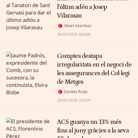
l'últim adéu a Josep
Vilarasau
Albert Martínez
30/07/2026
00:00h
Comptes destapa
irregularitats en el negoci de
les assegurances del Col·legi
de Metges
Daniela Rojas
29/07/2026
23:41h
ACS guanya un 13% més
fins al juny gràcies a la seva