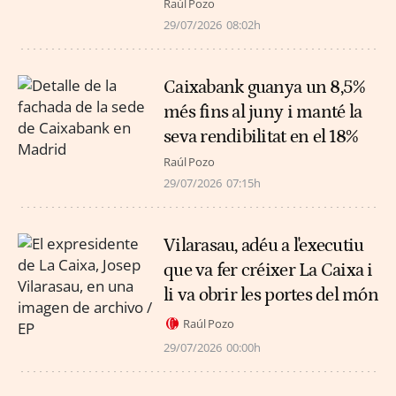
Raúl Pozo
29/07/2026
08:02h
Caixabank guanya un 8,5%
més fins al juny i manté la
seva rendibilitat en el 18%
Raúl Pozo
29/07/2026
07:15h
Vilarasau, adéu a l'executiu
que va fer créixer La Caixa i
li va obrir les portes del món
Raúl Pozo
29/07/2026
00:00h