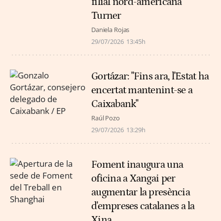
filial nord-americana
Turner
Daniela Rojas
29/07/2026
13:45h
Gortázar: "Fins ara, l'Estat ha
encertat mantenint-se a
Caixabank"
Raúl Pozo
29/07/2026
13:29h
Foment inaugura una
oficina a Xangai per
augmentar la presència
d'empreses catalanes a la
Xina