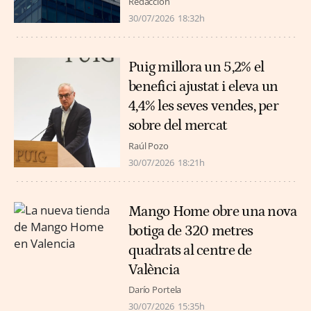
Redacción
30/07/2026
18:32h
Puig millora un 5,2% el
benefici ajustat i eleva un
4,4% les seves vendes, per
sobre del mercat
Raúl Pozo
30/07/2026
18:21h
Mango Home obre una nova
botiga de 320 metres
quadrats al centre de
València
Darío Portela
30/07/2026
15:35h