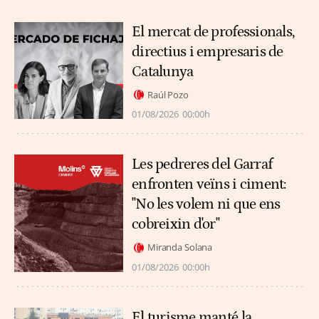
El mercat de professionals,
directius i empresaris de
Catalunya
Raúl Pozo
01/08/2026
00:00h
Les pedreres del Garraf
enfronten veïns i ciment:
"No les volem ni que ens
cobreixin d'or"
Miranda Solana
01/08/2026
00:00h
El turisme manté la