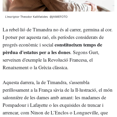
L'escriptor Theodor Kallifatides
@JAIMEFOTO
La rebel·lió de Timandra no és al carrer, germina al cor.
I potser per aquesta raó, els períodes considerats de
constitueixen temps de
progrés econòmic i social
pèrdua d'estatus per a les dones
. Segons Gurt,
serveixen d'exemple la Revolució Francesa, el
Renaixement o la Grècia clàssica.
Aquesta darrera, la de Timandra, s'assembla
perillosament a la França sàvia de la Il·lustració, el món
salonnière de les dames amb amant: les madames de
Pompadour i Lafayette o les exquisides de trencar i
arrencar, com Ninon de L’Enclos o Longueville, que