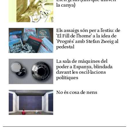
la canya)
Els assaigs són per a l'estiu: de
'El Fill de l'home' a la idea de
'Progrés' amb Stefan Zweig al
pedestal
La sala de màquines del
poder a Espanya, blindada
davant les oscil·lacions
polítiques
No és cosa de nens