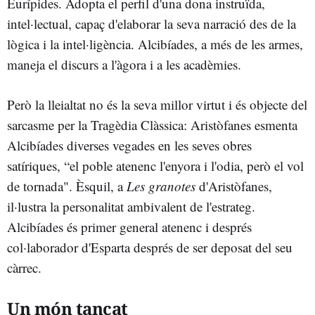
Eurípides. Adopta el perfil d'una dona instruïda,
intel·lectual, capaç d'elaborar la seva narració des de la
lògica i la intel·ligència. Alcibíades, a més de les armes,
maneja el discurs a l'àgora i a les acadèmies.
Però la lleialtat no és la seva millor virtut i és objecte del
sarcasme per la Tragèdia Clàssica: Aristòfanes esmenta
Alcibíades diverses vegades en les seves obres
satíriques, “el poble atenenc l'enyora i l'odia, però el vol
de tornada". Èsquil, a
Les granotes
d'Aristòfanes,
il·lustra la personalitat ambivalent de l'estrateg.
Alcibíades és primer general atenenc i després
col·laborador d'Esparta després de ser deposat del seu
càrrec.
Un món tancat