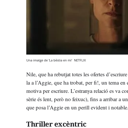
Una imatge de 'La bèstia en mi'
NETFLIX
Nile, que ha rebutjat totes les ofertes d’escriur
la a l’Aggie, que ha trobat, per fi!, un tema en 
motiva per escriure. L’estranya relació es va co
sèrie és lent, però no feixuc), fins a arribar a 
que posa l’Aggie en un perill evident i notable
Thriller excèntric