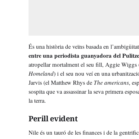
És una història de veïns basada en l’ambigüitat,
entre una periodista guanyadora del Pulitz
atropellar mortalment el seu fill, Aggie Wiggs (
Homeland
) i el seu nou veí en una urbanitza
Jarvis (el Matthew Rhys de
The americans
, es
sospita que va assassinar la seva primera espos
la terra.
Perill evident
Nile és un tauró de les finances i de la gentrifi