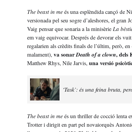
The beast in me
és una esplèndida cançó de Ni
versionada pel seu sogre d’aleshores, el gran 
Vaig pensar que sonaria a la minisèrie
La bèsti
em vaig equivocar. Després de devorar els vuit
regalarien als crèdits finals de l’últim, però, e
va sonar
Death of a clown
, dels
malament),
una versió psicò
Matthew Rhys, Nile Jarvis,
‘Task’: és una feina bruta, per
The beast in me
és un thriller de cocció lenta 
Trotter i dirigit en part pel novaiorquès Anto