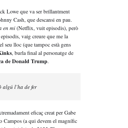
ck Lowe que va ser brillantment
Johnny Cash, que descansi en pau.
a en mi
(Netflix, vuit episodis), però
 episodis, vaig creure que me la
n el seu lloc (que tampoc està gens
 Kinks
, burla final al personatge de
tica de Donald Trump
.
ò algú l’ha de fer
extremadament eficaç creat per Gabe
nio Campos (a qui devem el magnífic