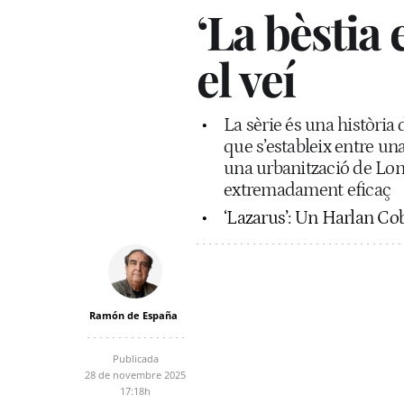
‘La bèstia
el veí
La sèrie és una història 
que s’estableix entre un
una urbanització de Long
extremadament eficaç
‘Lazarus’: Un Harlan C
Ramón de España
Publicada
28 de novembre 2025
17:18h