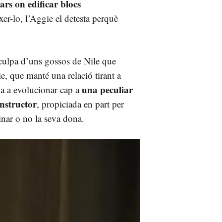
ars on edificar blocs
xer-lo, l’Aggie el detesta perquè
 culpa d’uns gossos de Nile que
ie, que manté una relació tirant a
una peculiar
ga a evolucionar cap a
onstructor
, propiciada en part per
minar o no la seva dona.