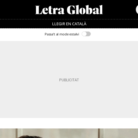
LLEGIR EN CATALÀ
Passa’t al mode estalvi