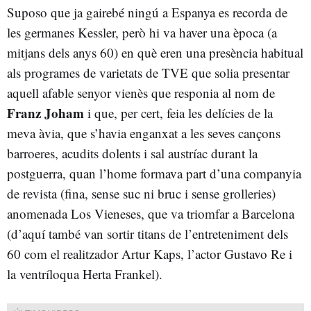
Suposo que ja gairebé ningú a Espanya es recorda de
les germanes Kessler, però hi va haver una època (a
mitjans dels anys 60) en què eren una presència habitual
als programes de varietats de TVE que solia presentar
aquell afable senyor vienès que responia al nom de
Franz Joham
i que, per cert, feia les delícies de la
meva àvia, que s’havia enganxat a les seves cançons
barroeres, acudits dolents i sal austríac durant la
postguerra, quan l’home formava part d’una companyia
de revista (fina, sense suc ni bruc i sense grolleries)
anomenada Los Vieneses, que va triomfar a Barcelona
(d’aquí també van sortir titans de l’entreteniment dels
60 com el realitzador Artur Kaps, l’actor Gustavo Re i
la ventríloqua Herta Frankel).