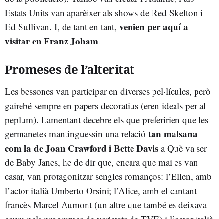
Estats Units van aparèixer als shows de Red Skelton i
venien per aquí a
Ed Sullivan. I, de tant en tant,
visitar en Franz Joham
.
Promeses de l’alteritat
Les bessones van participar en diverses pel·lícules, però
gairebé sempre en papers decoratius (eren ideals per al
peplum). Lamentant decebre els que preferirien que les
tan malsana
germanetes mantinguessin una relació
com la de Joan Crawford i Bette Davis
a Què va ser
de Baby Janes, he de dir que, encara que mai es van
casar, van protagonitzar sengles romanços: l’Ellen, amb
l’actor italià Umberto Orsini; l’Alice, amb el cantant
francès Marcel Aumont (un altre que també es deixava
caure pels programes de varietats de TVE) i l’actor italià