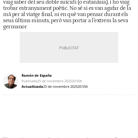
vaig saber del seu doble suïcidi (o eutanàsia), i ho vaig
trobar estranyament poètic. No sé si es van agafar de la
mà per al viatge final, ni en què van pensar durant els
seus últims minuts, però van portar a l’extrem la seva
germanor
Ramón de España
Publicada
25 de novembre 2025
20:50h
Actualitzada
25 de novembre 2025
20:55h