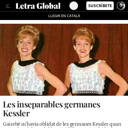
LLEGIR EN CATALÀ
Passa’t al mode estalvi
Les inseparables germanes
Kessler
Gairebé m’havia oblidat de les germanes Kessler quan