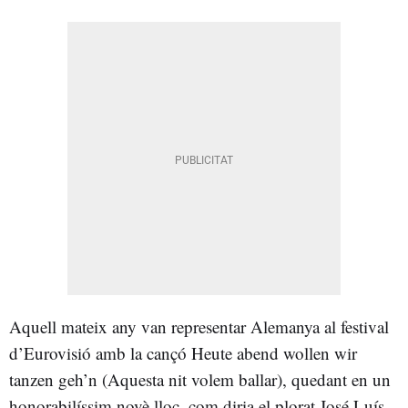
Aquell mateix any van representar Alemanya al festival
d’Eurovisió amb la cançó Heute abend wollen wir
tanzen geh’n (Aquesta nit volem ballar), quedant en un
honorabilíssim novè lloc, com diria el plorat José Luís