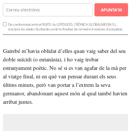
APUNTA'M
De conformitat amb el RGPD i la LOPDGDD, CRÒNICA GLOBALMEDIA S.L.
tractarà les dades facilitades amb la finalitat de remetre-li notícies d'actualitat.
Gairebé m’havia oblidat d’elles quan vaig saber del seu
doble suïcidi (o eutanàsia), i ho vaig trobar
estranyament poètic. No sé si es van agafar de la mà per
al viatge final, ni en què van pensar durant els seus
últims minuts, però van portar a l’extrem la seva
germanor, abandonant aquest món al qual també havien
arribat juntes.