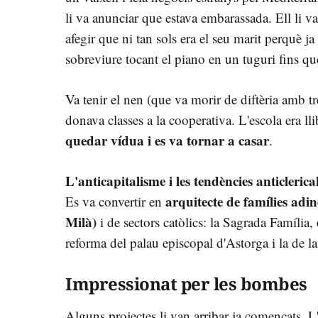
li va anunciar que estava embarassada. Ell li va
afegir que ni tan sols era el seu marit perquè j
sobreviure tocant el piano en un tuguri fins q
Va tenir el nen (que va morir de diftèria amb tr
donava classes a la cooperativa. L'escola era llib
quedar vídua i es va tornar a casar
.
L'anticapitalisme i les tendències anticleric
arquitecte de famílies adin
Es va convertir en
Milà)
i de sectors catòlics: la Sagrada Família,
reforma del palau episcopal d'Astorga i la de la
Impressionat per les bombes
Alguns projectes li van arribar ja començats. L