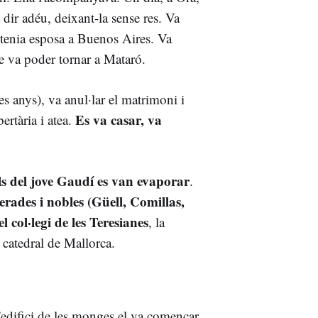
 dir adéu, deixant-la sense res. Va
a tenia esposa a Buenos Aires. Va
ue va poder tornar a Mataró.
es anys), va anul·lar el matrimoni i
Es va casar, va
ertària i atea.
als del jove Gaudí es van evaporar
.
erades i nobles (Güell, Comillas,
el col·legi de les Teresianes
, la
 catedral de Mallorca.
'edifici de les monges el va començar