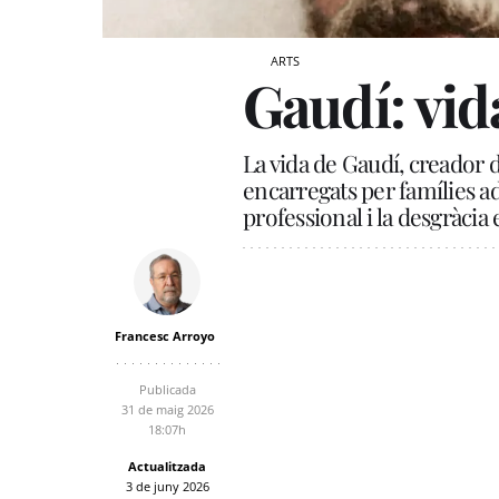
ARTS
Gaudí: vid
La vida de Gaudí, creador d
encarregats per famílies a
professional i la desgràcia
Francesc Arroyo
Publicada
31 de maig 2026
18:07h
Actualitzada
3 de juny 2026