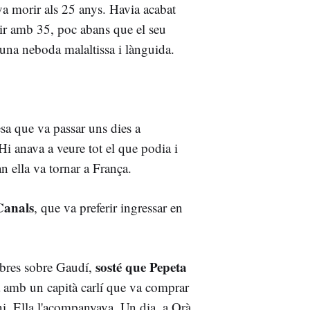
 va morir als 25 anys. Havia acabat
rir amb 35, poc abans que el seu
e una neboda malaltissa i lànguida.
a que va passar uns dies a
i anava a veure tot el que podia i
n ella va tornar a França.
Canals
, que va preferir ingressar en
sosté que Pepeta
libres sobre Gaudí,
a amb un capità carlí que va comprar
ni. Ella l'acompanyava. Un dia, a Orà,