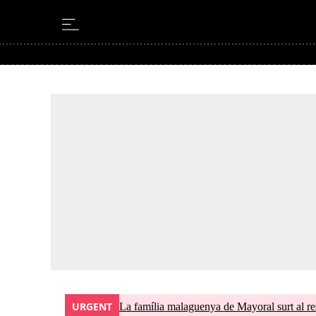
URGENT
La família malaguenya de Mayoral surt al res