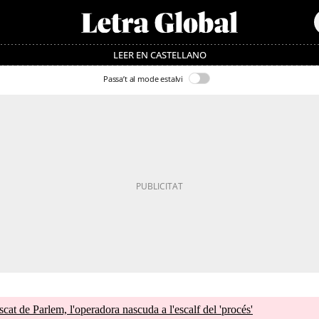
LEER EN CASTELLANO
Passa’t al mode estalvi
cat de Parlem, l'operadora nascuda a l'escalf del 'procés'