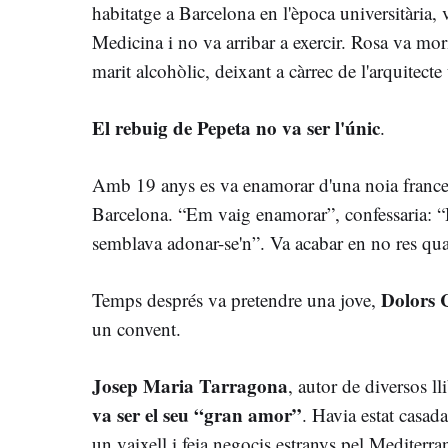
habitatge a Barcelona en l'època universitària,
Medicina i no va arribar a exercir. Rosa va mo
marit alcohòlic, deixant a càrrec de l'arquitect
El rebuig de Pepeta no va ser l'únic
.
Amb 19 anys es va enamorar d'una noia frances
Barcelona. “Em vaig enamorar”, confessaria: “H
semblava adonar-se'n”. Va acabar en no res qua
Dolors 
Temps després va pretendre una jove,
un convent.
Josep Maria Tarragona
, autor de diversos l
va ser el seu “gran amor”
. Havia estat casad
un vaixell i feia negocis estranys pel Mediterra