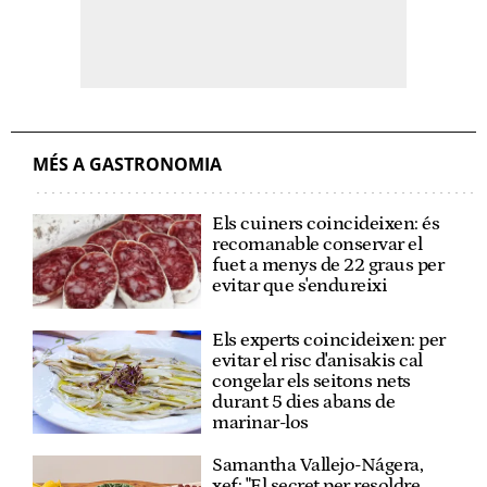
MÉS A GASTRONOMIA
Els cuiners coincideixen: és
recomanable conservar el
fuet a menys de 22 graus per
evitar que s'endureixi
Els experts coincideixen: per
evitar el risc d'anisakis cal
congelar els seitons nets
durant 5 dies abans de
marinar-los
Samantha Vallejo-Nágera,
xef: "El secret per resoldre