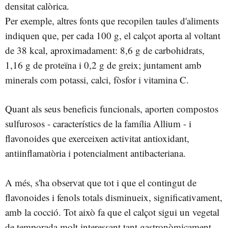
densitat calòrica.
Per exemple, altres fonts que recopilen taules d'aliments
indiquen que, per cada 100 g, el calçot aporta al voltant
de 38 kcal, aproximadament: 8,6 g de carbohidrats,
1,16 g de proteïna i 0,2 g de greix; juntament amb
minerals com potassi, calci, fòsfor i vitamina C.
Quant als seus beneficis funcionals, aporten compostos
sulfurosos - característics de la família Allium - i
flavonoides que exerceixen activitat antioxidant,
antiinflamatòria i potencialment antibacteriana.
A més, s'ha observat que tot i que el contingut de
flavonoides i fenols totals disminueix, significativament,
amb la cocció. Tot això fa que el calçot sigui un vegetal
de temporada molt interessant tant gastronòmicament