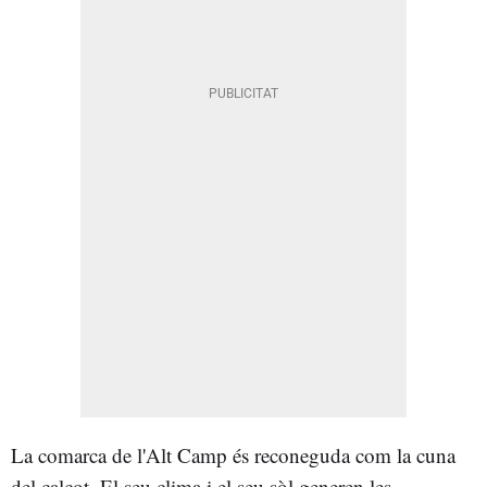
La comarca de l'Alt Camp és reconeguda com la cuna
del calçot. El seu clima i el seu sòl generen les