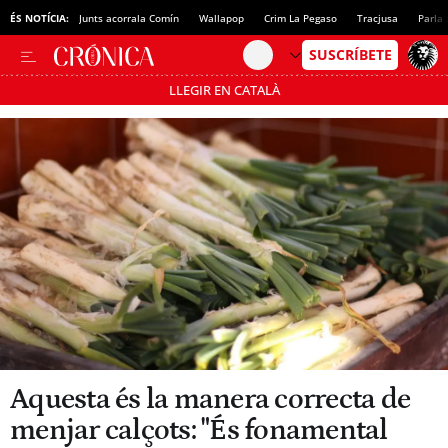
ÉS NOTÍCIA:
Junts acorrala Comín
Wallapop
Crim La Pegaso
Tracjusa
Parla 
LLEGIR EN CATALÀ
Passa’t al mode estalvi
Aquesta és la manera correcta de
menjar calçots: "És fonamental