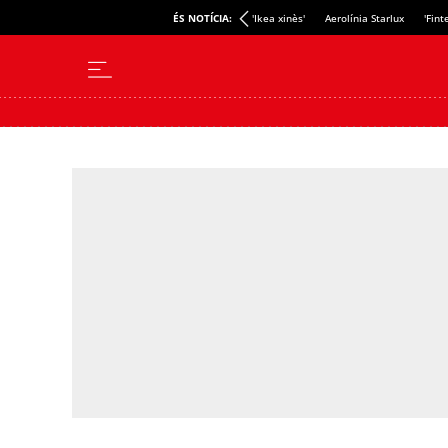
ÉS NOTÍCIA:
'Ikea xinès'
Aerolínia Starlux
'Fint