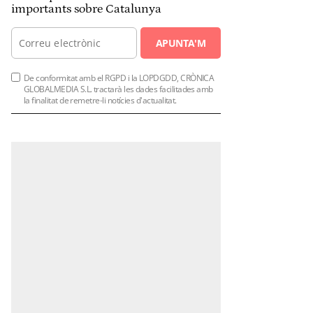
importants sobre Catalunya
APUNTA'M
De conformitat amb el RGPD i la LOPDGDD, CRÒNICA
GLOBALMEDIA S.L. tractarà les dades facilitades amb
la finalitat de remetre-li notícies d'actualitat.