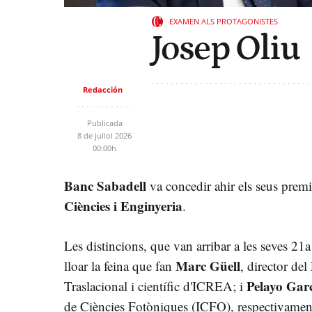
EXAMEN ALS PROTAGONISTES
Josep Oliu
Redacción
Publicada
8 de juliol 2026
00:00h
Banc Sabadell
va concedir ahir els seus premi
Ciències i Enginyeria
.
Les distincions, que van arribar a les seves 21a
Marc Güell
lloar la feina que fan
, director del
Pelayo Gar
Traslacional i científic d'ICREA; i
de Ciències Fotòniques (ICFO), respectivamen