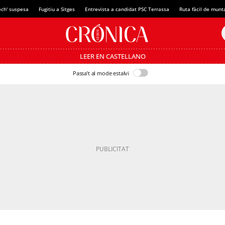
ech' suspesa
Fugitiu a Sitges
Entrevista a candidat PSC Terrassa
Ruta fàcil de munt
LEER EN CASTELLANO
Passa’t al mode estalvi