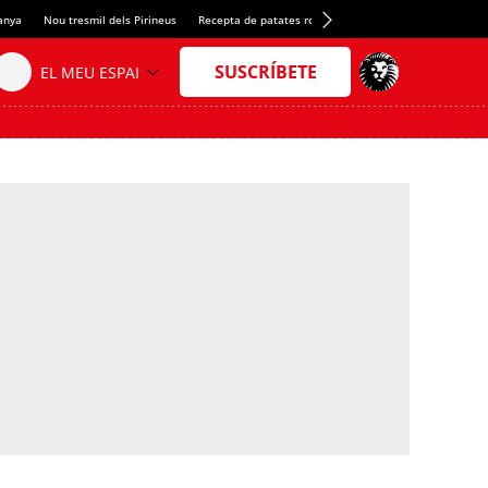
anya
Nou tresmil dels Pirineus
Recepta de patates rostides
Mercat d'antiguitats