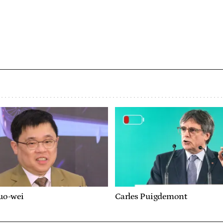
uo-wei
Carles Puigdemont