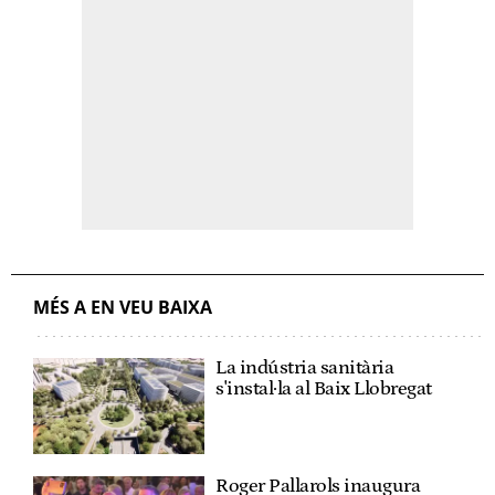
MÉS A EN VEU BAIXA
La indústria sanitària
s'instal·la al Baix Llobregat
Roger Pallarols inaugura