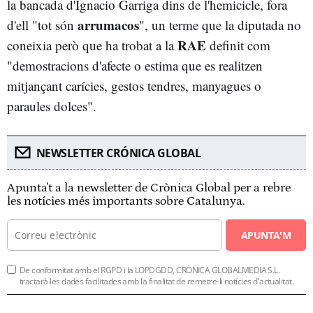
la bancada d'Ignacio Garriga dins de l'hemicicle, fora
arrumacos
d'ell "tot són
", un terme que la diputada no
RAE
coneixia però que ha trobat a la
definit com
"demostracions d'afecte o estima que es realitzen
mitjançant carícies, gestos tendres, manyagues o
paraules dolces".
NEWSLETTER CRÓNICA GLOBAL
Apunta't a la newsletter de Crònica Global per a rebre
les notícies més importants sobre Catalunya.
APUNTA'M
De conformitat amb el RGPD i la LOPDGDD, CRÒNICA GLOBALMEDIA S.L.
tractarà les dades facilitades amb la finalitat de remetre-li notícies d'actualitat.