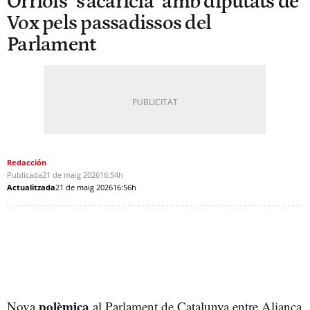
Orriols "s'acaricia" amb diputats de
Vox pels passadissos del
Parlament
Redacción
Publicada
21 de maig 2026
16:54h
Actualitzada
21 de maig 2026
16:56h
polèmica
Nova
al Parlament de Catalunya entre Aliança