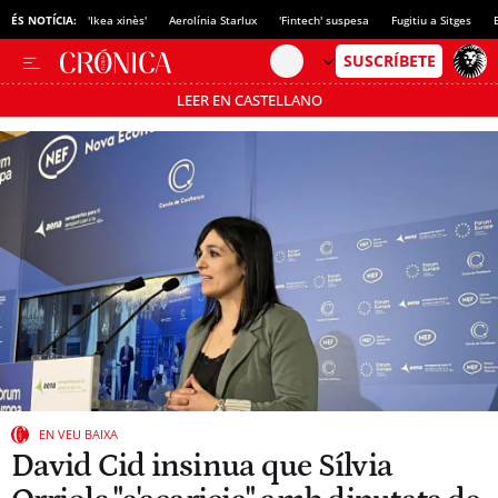
ÉS NOTÍCIA:
'Ikea xinès'
Aerolínia Starlux
'Fintech' suspesa
Fugitiu a Sitges
LEER EN CASTELLANO
Passa’t al mode estalvi
EN VEU BAIXA
David Cid insinua que Sílvia