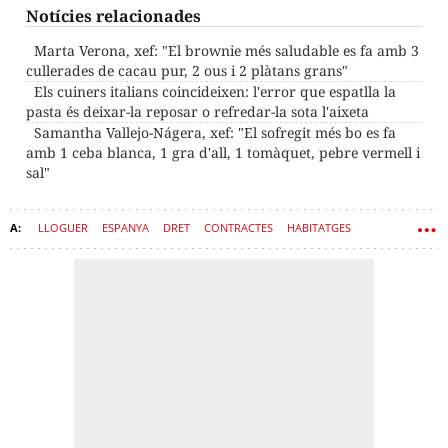
Notícies relacionades
Marta Verona, xef: "El brownie més saludable es fa amb 3
cullerades de cacau pur, 2 ous i 2 plàtans grans"
Els cuiners italians coincideixen: l'error que espatlla la
pasta és deixar-la reposar o refredar-la sota l'aixeta
Samantha Vallejo-Nágera, xef: "El sofregit més bo es fa
amb 1 ceba blanca, 1 gra d'all, 1 tomàquet, pebre vermell i
sal"
LLOGUER
ESPANYA
DRET
CONTRACTES
HABITATGES