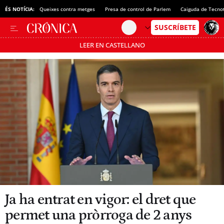
ÉS NOTÍCIA:
Queixes contra metges
Presa de control de Parlem
Caiguda de Tecno
LEER EN CASTELLANO
Passa’t al mode estalvi
Ja ha entrat en vigor: el dret que
permet una pròrroga de 2 anys