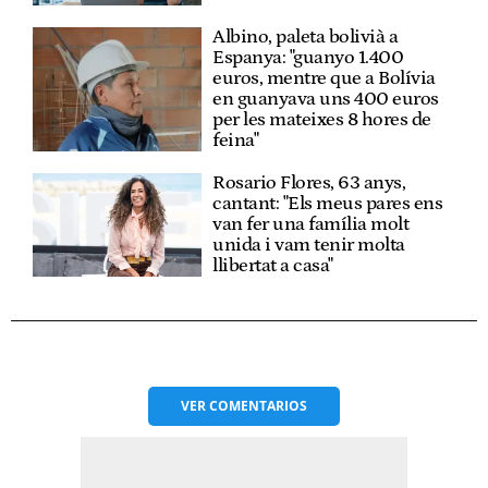
Albino, paleta bolivià a
Espanya: "guanyo 1.400
euros, mentre que a Bolívia
en guanyava uns 400 euros
per les mateixes 8 hores de
feina"
Rosario Flores, 63 anys,
cantant: "Els meus pares ens
van fer una família molt
unida i vam tenir molta
llibertat a casa"
VER
COMENTARIOS