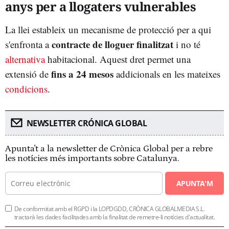
anys per a llogaters vulnerables
La llei estableix un mecanisme de protecció per a qui
contracte de lloguer finalitzat
s'enfronta a
i no té
alternativa
habitacional. Aquest dret permet una
fins a 24 mesos
extensió de
addicionals en les mateixes
condicions
.
NEWSLETTER CRÓNICA GLOBAL
Apunta't a la newsletter de Crònica Global per a rebre
les notícies més importants sobre Catalunya.
APUNTA'M
De conformitat amb el RGPD i la LOPDGDD, CRÒNICA GLOBALMEDIA S.L.
tractarà les dades facilitades amb la finalitat de remetre-li notícies d'actualitat.