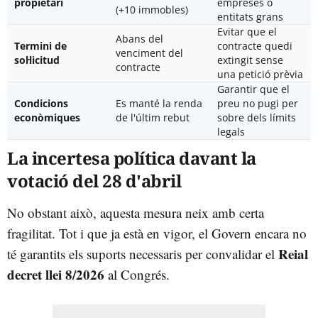
propietari
empreses o
(+10 immobles)
entitats grans
Evitar que el
Abans del
Termini de
contracte quedi
venciment del
sol·licitud
extingit sense
contracte
una petició prèvia
Garantir que el
Condicions
Es manté la renda
preu no pugi per
econòmiques
de l'últim rebut
sobre dels límits
legals
La incertesa política davant la
votació del 28 d'abril
No obstant això, aquesta mesura neix amb certa
fragilitat. Tot i que ja està en vigor, el Govern encara no
Reial
té garantits els suports necessaris per convalidar el
decret llei 8/2026
al Congrés.