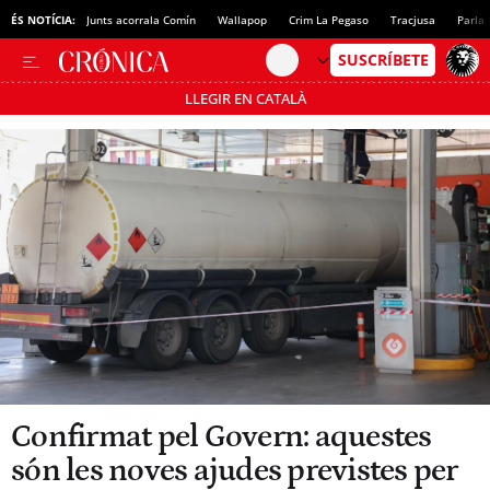
ÉS NOTÍCIA:
Junts acorrala Comín
Wallapop
Crim La Pegaso
Tracjusa
Parla 
LLEGIR EN CATALÀ
Passa’t al mode estalvi
Confirmat pel Govern: aquestes
són les noves ajudes previstes per