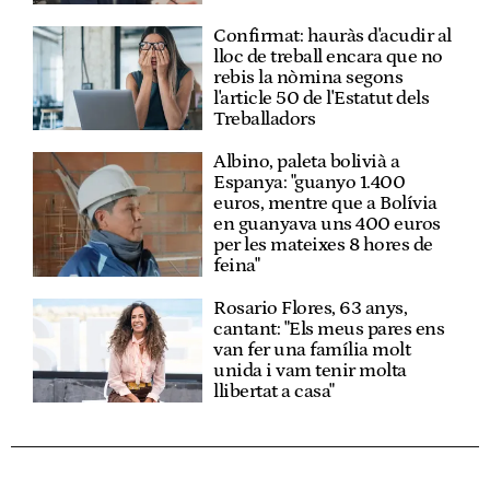
Confirmat: hauràs d'acudir al
lloc de treball encara que no
rebis la nòmina segons
l'article 50 de l'Estatut dels
Treballadors
Albino, paleta bolivià a
Espanya: "guanyo 1.400
euros, mentre que a Bolívia
en guanyava uns 400 euros
per les mateixes 8 hores de
feina"
Rosario Flores, 63 anys,
cantant: "Els meus pares ens
van fer una família molt
unida i vam tenir molta
llibertat a casa"