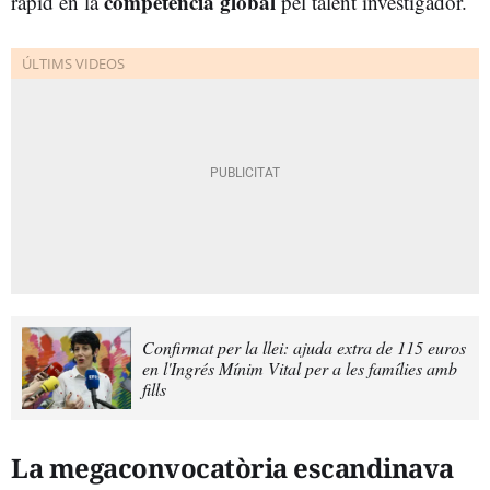
competència global
ràpid en la
pel talent investigador.
Confirmat per la llei: ajuda extra de 115 euros
en l'Ingrés Mínim Vital per a les famílies amb
fills
La megaconvocatòria escandinava