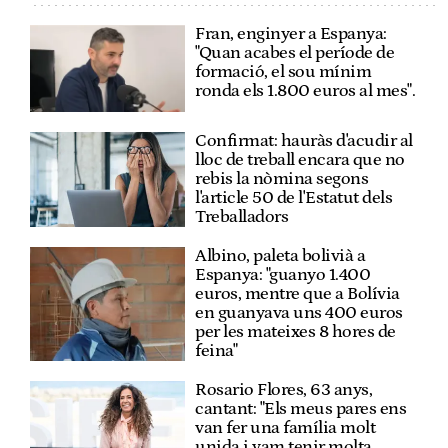
Fran, enginyer a Espanya:
"Quan acabes el període de
formació, el sou mínim
ronda els 1.800 euros al mes".
Confirmat: hauràs d'acudir al
lloc de treball encara que no
rebis la nòmina segons
l'article 50 de l'Estatut dels
Treballadors
Albino, paleta bolivià a
Espanya: "guanyo 1.400
euros, mentre que a Bolívia
en guanyava uns 400 euros
per les mateixes 8 hores de
feina"
Rosario Flores, 63 anys,
cantant: "Els meus pares ens
van fer una família molt
unida i vam tenir molta