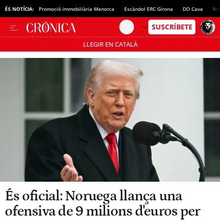
ÉS NOTÍCIA:
Promoció immobiliària Menorca
Escàndol ERC Girona
DO Cava
No
LLEGIR EN CATALÀ
Passa’t al mode estalvi
És oficial: Noruega llança una
ofensiva de 9 milions d'euros per