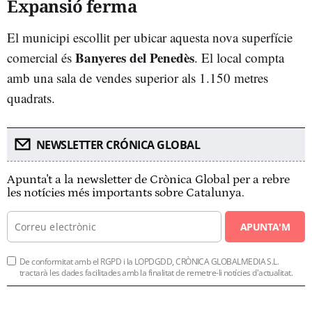
Expansió ferma
El municipi escollit per ubicar aquesta nova superfície
Banyeres del Penedès
comercial és
. El local compta
amb una sala de vendes superior als 1.150 metres
quadrats.
NEWSLETTER CRÓNICA GLOBAL
Apunta't a la newsletter de Crònica Global per a rebre
les notícies més importants sobre Catalunya.
APUNTA'M
De conformitat amb el RGPD i la LOPDGDD, CRÒNICA GLOBALMEDIA S.L.
tractarà les dades facilitades amb la finalitat de remetre-li notícies d'actualitat.