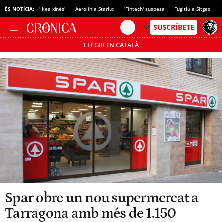
ÉS NOTÍCIA:
'Ikea xinès'
Aerolínia Starlux
'Fintech' suspesa
Fugitiu a Sitges
LLEGIR EN CATALÀ
Passa’t al mode estalvi
Spar obre un nou supermercat a
Tarragona amb més de 1.150