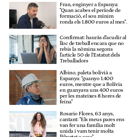
Fran, enginyer a Espanya:
"Quan acabes el període de
formació, el sou mínim
ronda els 1.800 euros al mes".
Confirmat: hauràs d'acudir al
lloc de treball encara que no
rebis la nòmina segons
l'article 50 de l'Estatut dels
Treballadors
Albino, paleta bolivià a
Espanya: "guanyo 1.400
euros, mentre que a Bolívia
en guanyava uns 400 euros
per les mateixes 8 hores de
feina"
Rosario Flores, 63 anys,
cantant: "Els meus pares ens
van fer una família molt
unida i vam tenir molta
llibertat a casa"