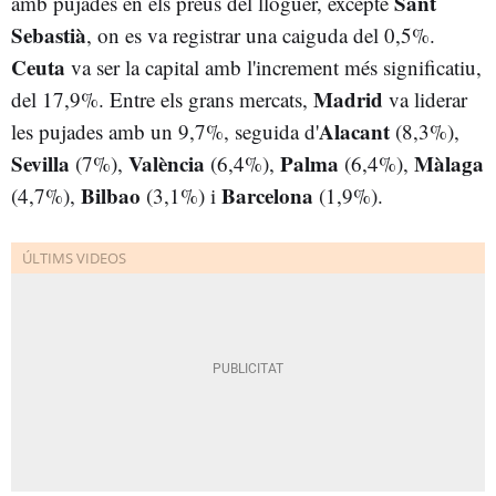
Sant
amb pujades en els preus del lloguer, excepte
Sebastià
, on es va registrar una caiguda del 0,5%.
Ceuta
va ser la capital amb l'increment més significatiu,
Madrid
del 17,9%. Entre els grans mercats,
va liderar
Alacant
les pujades amb un 9,7%, seguida d'
(8,3%),
Sevilla
València
Palma
Màlaga
(7%),
(6,4%),
(6,4%),
Bilbao
Barcelona
(4,7%),
(3,1%) i
(1,9%).