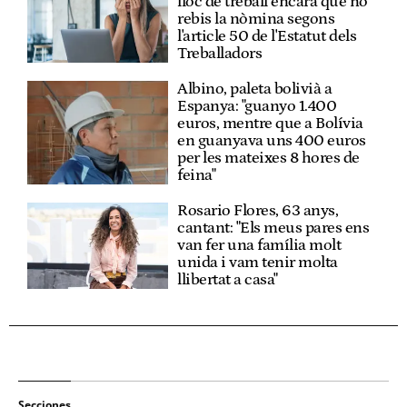
lloc de treball encara que no
rebis la nòmina segons
l'article 50 de l'Estatut dels
Treballadors
Albino, paleta bolivià a
Espanya: "guanyo 1.400
euros, mentre que a Bolívia
en guanyava uns 400 euros
per les mateixes 8 hores de
feina"
Rosario Flores, 63 anys,
cantant: "Els meus pares ens
van fer una família molt
unida i vam tenir molta
llibertat a casa"
Secciones