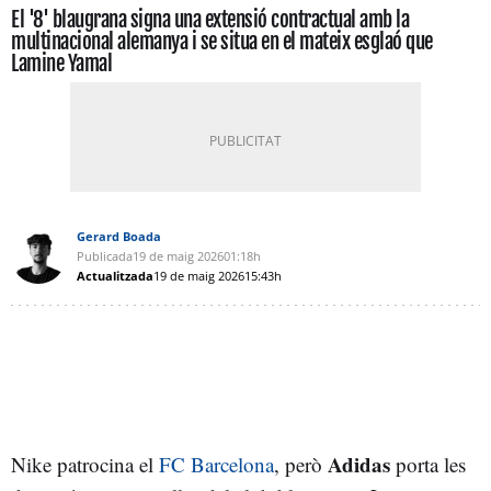
El '8' blaugrana signa una extensió contractual amb la
multinacional alemanya i se situa en el mateix esglaó que
Lamine Yamal
Gerard Boada
Publicada
19 de maig 2026
01:18h
Actualitzada
19 de maig 2026
15:43h
Adidas
Nike patrocina el
FC Barcelona
, però
porta les