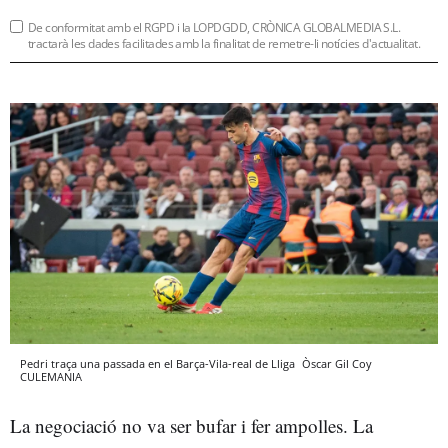
De conformitat amb el RGPD i la LOPDGDD, CRÒNICA GLOBALMEDIA S.L.
tractarà les dades facilitades amb la finalitat de remetre-li notícies d'actualitat.
Pedri traça una passada en el Barça-Vila-real de Lliga
Òscar Gil Coy
CULEMANIA
La negociació no va ser bufar i fer ampolles. La