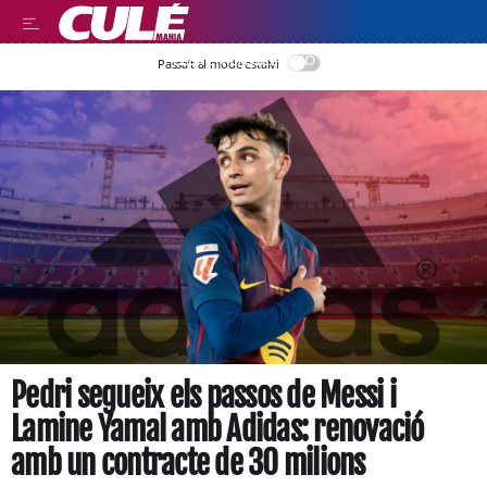
LEER EN CASTELLANO
Passa’t al mode estalvi
Pedri segueix els passos de Messi i
Lamine Yamal amb Adidas: renovació
amb un contracte de 30 milions