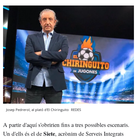
Josep Pedrerol, al plató d'El Chiringuito
REDES
A partir d'aquí s'obririen fins a tres possibles escenaris.
Siete
Un d'ells és el de
, acrònim de Serveis Integrats