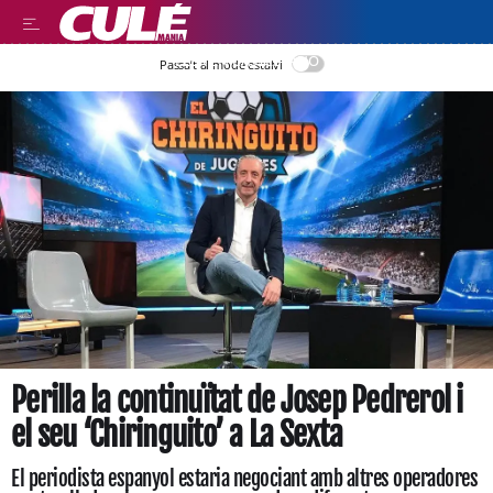
LEER EN CASTELLANO
Passa’t al mode estalvi
Perilla la continuïtat de Josep Pedrerol i
el seu ‘Chiringuito’ a La Sexta
El periodista espanyol estaria negociant amb altres operadores