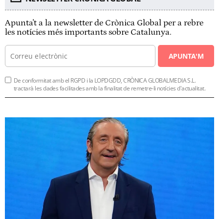
Apunta't a la newsletter de Crònica Global per a rebre
les notícies més importants sobre Catalunya.
APUNTA'M
De conformitat amb el RGPD i la LOPDGDD, CRÒNICA GLOBALMEDIA S.L.
tractarà les dades facilitades amb la finalitat de remetre-li notícies d'actualitat.