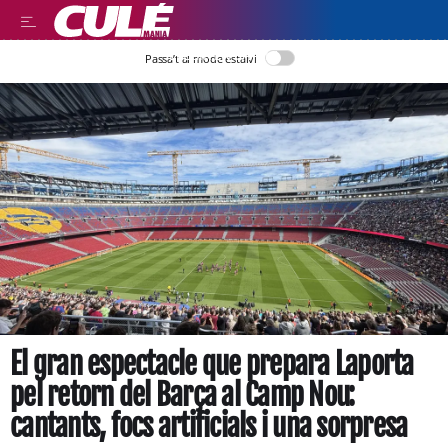
LLEGIR EN CATALÀ
Passa’t al mode estalvi
El gran espectacle que prepara Laporta
pel retorn del Barça al Camp Nou:
cantants, focs artificials i una sorpresa