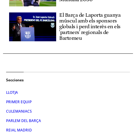
El Barça de Laporta guanya
múscul amb els sponsors
globals i perd interès en els
'partners' regionals de
Bartomeu
Secciones
LLOTJA
PRIMER EQUIP
CULEMANIACS
PARLEM DEL BARÇA
REIAL MADRID