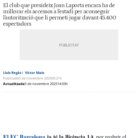
El club que presideix Joan Laporta encara ha de
millorar els accessos a l'estadi per aconseguir
l'autorització que li permeti jugar davant 45.400
espectadors
Lluís Regàs
Víctor Malo
Publicada
5 de novembre 2025
00:21h
Actualitzada
5 de novembre 2025
14:03h
El FC Barcelona
ja té la llicència 1A
per reobrir el