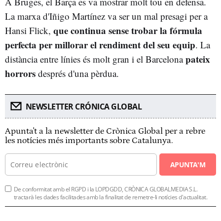
A Bruges, el Barça es va mostrar molt tou en defensa.
La marxa d'Iñigo Martínez va ser un mal presagi per a
que continua sense trobar la fórmula
Hansi Flick,
perfecta per millorar el rendiment del seu equip
. La
pateix
distància entre línies és molt gran i el Barcelona
horrors
després d'una pèrdua.
NEWSLETTER CRÓNICA GLOBAL
Apunta't a la newsletter de Crònica Global per a rebre
les notícies més importants sobre Catalunya.
APUNTA'M
De conformitat amb el RGPD i la LOPDGDD, CRÒNICA GLOBALMEDIA S.L.
tractarà les dades facilitades amb la finalitat de remetre-li notícies d'actualitat.