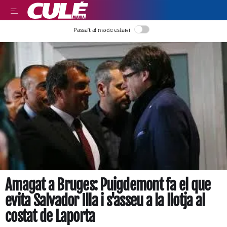
LLEGIR EN CATALÀ
Passa’t al mode estalvi
Amagat a Bruges: Puigdemont fa el que
evita Salvador Illa i s'asseu a la llotja al
costat de Laporta