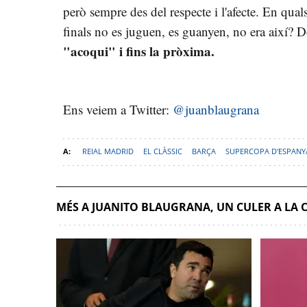
però sempre des del respecte i l'afecte. En qual
finals no es juguen, es guanyen, no era així?
"acoqui" i fins la pròxima.
Ens veiem a Twitter:
@juanblaugrana
REIAL MADRID
EL CLÀSSIC
BARÇA
SUPERCOPA D'ESPANY
MÉS A JUANITO BLAUGRANA, UN CULER A LA 