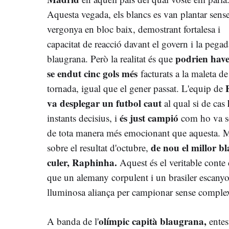
Aquesta vegada, els blancs es van plantar sens
vergonya en bloc baix, demostrant fortalesa i
capacitat de reacció davant el govern i la pegad
podrien have
blaugrana. Però la realitat és que
se endut cinc gols més
facturats a la maleta de
tornada, igual que el gener passat. L'equip de
va desplegar un futbol caut
l
al qual si de cas
és just campió
instants decisius, i
com ho va ser
de tota manera més emocionant que aquesta. Ma
de nou el millor bl
sobre el resultat d'octubre,
culer, Raphinha.
Aquest és el veritable conte 
que un alemany corpulent i un brasiler escanyol
lluminosa aliança per campionar sense comple
olímpic capità blaugrana,
A banda de l'
entes