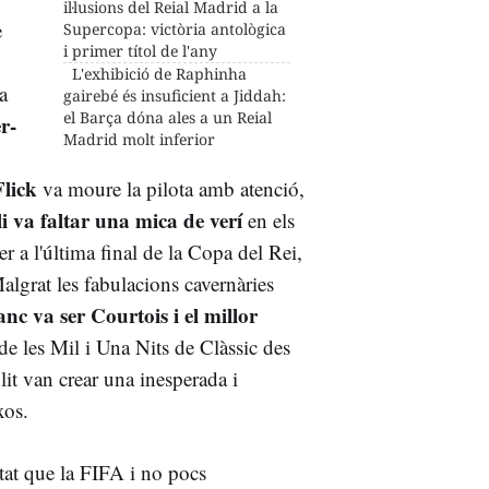
il·lusions del Reial Madrid a la
e
Supercopa: victòria antològica
i primer títol de l'any
L'exhibició de Raphinha
a
gairebé és insuficient a Jiddah:
el Barça dóna ales a un Reial
r-
Madrid molt inferior
Flick
va moure la pilota amb atenció,
i va faltar una mica de verí
en els
 a l'última final de la Copa del Rei,
lgrat les fabulacions cavernàries
anc va ser Courtois i el millor
de les Mil i Una Nits de Clàssic des
it van crear una inesperada i
xos.
tat que la FIFA i no pocs