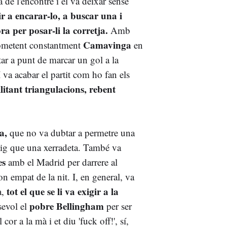
a de l'encontre i el va deixar sense
tir a encarar-lo, a buscar una i
ra per posar-li la corretja.
Amb
Camavinga
rometent constantment
en
star a punt de marcar un gol a la
 va acabar el partit com ho fan els
ilitant triangulacions, rebent
a,
que no va dubtar a permetre una
stig que una xerradeta. També va
es
amb el Madrid per darrere al
 empat de la nit. I, en general, va
tot el que se li va exigir a la
a,
pobre Bellingham
sevol el
per ser
or a la mà i et diu 'fuck off!', sí,