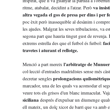
inspirat, que li va guanyar la partida a l'obertur
va insis
ritme, atabalat, decidint a l'atzar. Però
altra vegada el gos de presa per dins i per fo
poc èxit però inassequible al desànim i comp
les ajudes. Malgrat les seves tribulacions, va e
segona part que hauria tingut gust de revenja. I
fac
extrems estrella des que el futbol és futbol:
travetes i aturant el rellotge.
l'arbitratge de Munuer
Menció a part mereix
col·lecció d'entrades madridistes sense més cà
prolongacions quilomètriqu
decretar sengles
marcador, una de les quals va acomodar el segon
veure tots els grisos d'un blanc immaculat. Vaj
siciliana
després d'expulsar un diumenge qual
ell mateix, un dolç xicot de barri que va amb el c