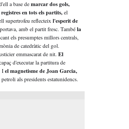
marcar dos gols,
d'ell a base de
gistres en tots els partits,
el
l'esperit de
ll supertrofeu reflecteix
la
portava, amb el partit fresc. També
ant els presumptes millors centrals,
mònia de catedràtic del gol.
El
justicier emmascarat de nit.
apaç d'executar la partitura de
el magnetisme de Joan Garcia,
. I
 petroli als presidents estatunidencs.