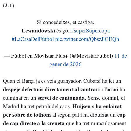
2-1
(
).
Si concedeixes, et castiga.
𝐋𝐞𝐰𝐚𝐧𝐝𝐨𝐰𝐬𝐤𝐢 és gol.
#superSupercopa
#LaCasaDelFútbol
pic.twitter.com/QbszJlGEQh
— Fútbol en Movistar Plus+ (@MovistarFutbol)
11 de
gener de 2026
Quan el Barça ja es veia guanyador, Cubarsí ha fet un
despeje defectuós directament al contrari
i l'acció ha
servei de cantonada
culminat en un
. Sense domini, el
Huijsen s'ha enlairat
Madrid ha tret petroli del caos.
per sobre de tothom
cop
al segon pal i ha dibuixat un
de cap directe a la creueta
que ha tret miraculosament