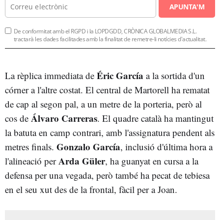
APUNTA'M
De conformitat amb el RGPD i la LOPDGDD, CRÒNICA GLOBALMEDIA S.L.
tractarà les dades facilitades amb la finalitat de remetre-li notícies d'actualitat.
Éric García
La rèplica immediata de
a la sortida d'un
córner a l'altre costat. El central de Martorell ha rematat
de cap al segon pal, a un metre de la porteria, però al
Álvaro Carreras
cos de
. El quadre català ha mantingut
la batuta en camp contrari, amb l'assignatura pendent als
Gonzalo García
metres finals.
, inclusió d'última hora a
Arda Güler
l'alineació per
, ha guanyat en cursa a la
defensa per una vegada, però també ha pecat de tebiesa
en el seu xut des de la frontal, fàcil per a Joan.