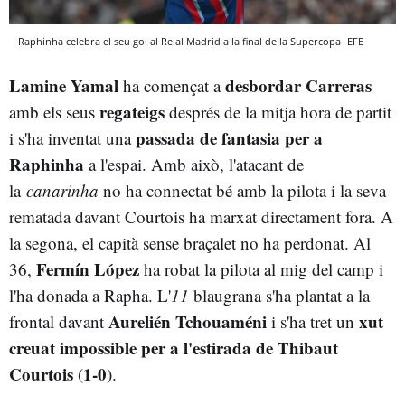
Raphinha celebra el seu gol al Reial Madrid a la final de la Supercopa
EFE
Lamine Yamal
desbordar Carreras
ha començat a
regateigs
amb els seus
després de la mitja hora de partit
passada de fantasia per a
i s'ha inventat una
Raphinha
a l'espai. Amb això, l'atacant de
la
canarinha
no ha connectat bé amb la pilota i la seva
rematada davant Courtois ha marxat directament fora. A
la segona, el capità sense braçalet no ha perdonat. Al
Fermín López
36,
ha robat la pilota al mig del camp i
l'ha donada a Rapha. L'
11
blaugrana s'ha plantat a la
Aurelién Tchouaméni
xut
frontal davant
i s'ha tret un
creuat impossible per a l'estirada de Thibaut
Courtois
1-0
(
).