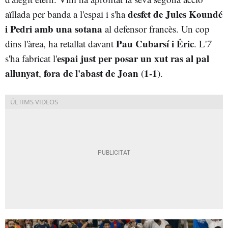
desfet de Jules Koundé
aïllada per banda a l'espai i s'ha
i Pedri amb una sotana
al defensor francès. Un cop
Pau Cubarsí i Éric
dins l'àrea, ha retallat davant
. L'
7
espai just per posar un xut ras al pal
s'ha fabricat l'
allunyat
fora de l'abast de Joan
1-1
,
(
).