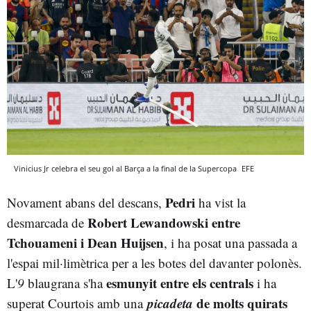
Vinicius Jr celebra el seu gol al Barça a la final de la Supercopa
EFE
Pedri
Novament abans del descans,
ha vist la
Robert Lewandowski entre
desmarcada de
Tchouameni i Dean Huijsen
, i ha posat una passada a
l'espai mil·limètrica per a les botes del davanter polonès.
esmunyit entre els centrals
L'
9
blaugrana s'ha
i ha
picadeta
de molts quirats
superat Courtois amb una