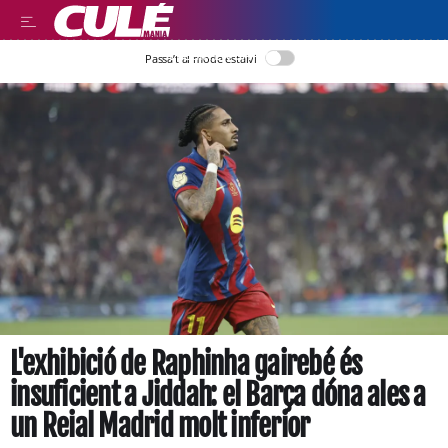
LLEGIR EN CATALÀ
Passa’t al mode estalvi
L'exhibició de Raphinha gairebé és
insuficient a Jiddah: el Barça dóna ales a
un Reial Madrid molt inferior