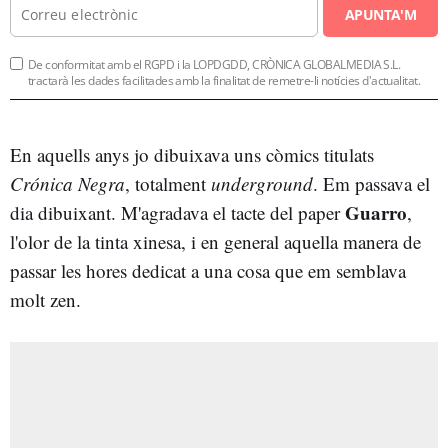
APUNTA'M
De conformitat amb el RGPD i la LOPDGDD, CRÒNICA GLOBALMEDIA S.L.
tractarà les dades facilitades amb la finalitat de remetre-li notícies d'actualitat.
En aquells anys jo dibuixava uns còmics titulats
Crónica Negra
, totalment
underground
. Em passava el
Guarro
dia dibuixant. M'agradava el tacte del paper
,
l'olor de la tinta xinesa, i en general aquella manera de
passar les hores dedicat a una cosa que em semblava
molt zen.