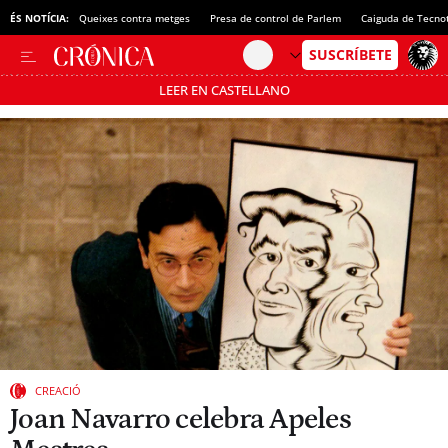
ÉS NOTÍCIA:
Queixes contra metges
Presa de control de Parlem
Caiguda de Tecno
LEER EN CASTELLANO
Passa’t al mode estalvi
CREACIÓ
Joan Navarro celebra Apeles