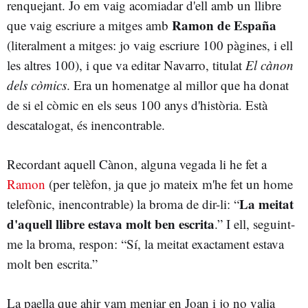
renquejant. Jo em vaig acomiadar d'ell amb un llibre
Ramon de España
que vaig escriure a mitges amb
(literalment a mitges: jo vaig escriure 100 pàgines, i ell
les altres 100), i que va editar Navarro, titulat
El cànon
dels còmics
. Era un homenatge al millor que ha donat
de si el còmic en els seus 100 anys d'història. Està
descatalogat, és inencontrable.
Recordant aquell Cànon, alguna vegada li he fet a
Ramon
(per telèfon, ja que jo mateix m'he fet un home
La meitat
telefònic, inencontrable) la broma de dir-li: “
d'aquell llibre estava molt ben escrita
.” I ell, seguint-
me la broma, respon: “Sí, la meitat exactament estava
molt ben escrita.”
La paella que ahir vam menjar en Joan i jo no valia