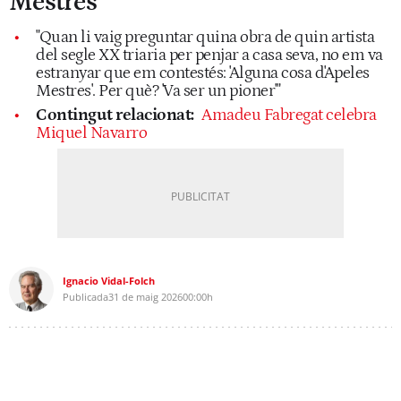
Mestres
"Quan li vaig preguntar quina obra de quin artista
del segle XX triaria per penjar a casa seva, no em va
estranyar que em contestés: 'Alguna cosa d'Apeles
Mestres'. Per què? 'Va ser un pioner'"
Contingut relacionat:
Amadeu Fabregat celebra
Miquel Navarro
Ignacio Vidal-Folch
Publicada
31 de maig 2026
00:00h