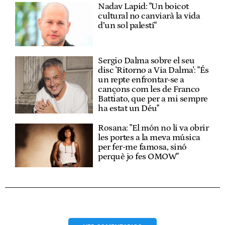
Nadav Lapid: "Un boicot
cultural no canviarà la vida
d’un sol palestí"
Sergio Dalma sobre el seu
disc 'Ritorno a Via Dalma': "És
un repte enfrontar-se a
cançons com les de Franco
Battiato, que per a mi sempre
ha estat un Déu"
Rosana: "El món no li va obrir
les portes a la meva música
per fer-me famosa, sinó
perquè jo fes OMOW"