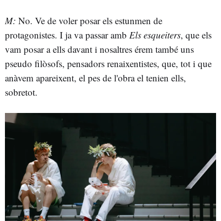
M:
No. Ve de voler posar els estunmen de
protagonistes. I ja va passar amb
Els esqueiters
, que els
vam posar a ells davant i nosaltres érem també uns
pseudo filòsofs, pensadors renaixentistes, que, tot i que
anàvem apareixent, el pes de l'obra el tenien ells,
sobretot.