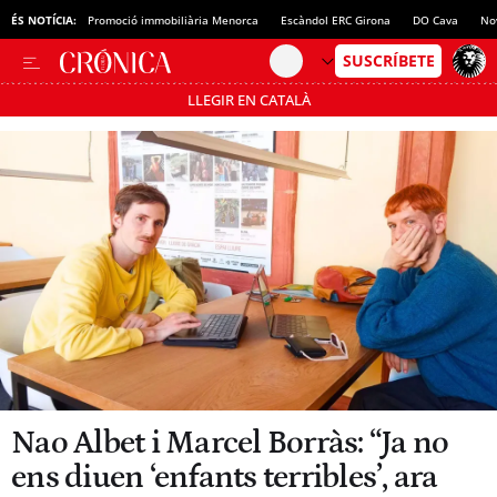
ÉS NOTÍCIA:
Promoció immobiliària Menorca
Escàndol ERC Girona
DO Cava
No
LLEGIR EN CATALÀ
Passa’t al mode estalvi
Nao Albet i Marcel Borràs: “Ja no
ens diuen ‘enfants terribles’, ara