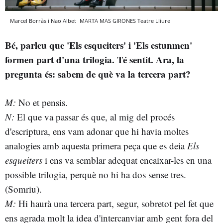
Marcel Borràs i Nao Albet
MARTA MAS GIRONES
Teatre Lliure
Bé, parleu que 'Els esqueiters' i 'Els estunmen'
formen part d'una trilogia. Té sentit. Ara, la
pregunta és: sabem de què va la tercera part?
M:
No et pensis.
N:
El que va passar és que, al mig del procés
d'escriptura, ens vam adonar que hi havia moltes
analogies amb aquesta primera peça que es deia
Els
esqueiters
i ens va semblar adequat encaixar-les en una
possible trilogia, perquè no hi ha dos sense tres.
(Somriu).
M:
Hi haurà una tercera part, segur, sobretot pel fet que
ens agrada molt la idea d'intercanviar amb gent fora del