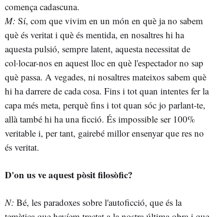
comença cadascuna.
M:
Sí, com que vivim en un món en què ja no sabem
què és veritat i què és mentida, en nosaltres hi ha
aquesta pulsió, sempre latent, aquesta necessitat de
col·locar-nos en aquest lloc en què l'espectador no sap
què passa. A vegades, ni nosaltres mateixos sabem què
hi ha darrere de cada cosa. Fins i tot quan intentes fer la
capa més meta, perquè fins i tot quan sóc jo parlant-te,
allà també hi ha una ficció. És impossible ser 100%
veritable i, per tant, gairebé millor ensenyar que res no
és veritat.
D'on us ve aquest pòsit filosòfic?
N:
Bé, les paradoxes sobre l'autoficció, que és la
temàtica que havíem tractat a la nostra última obra i que