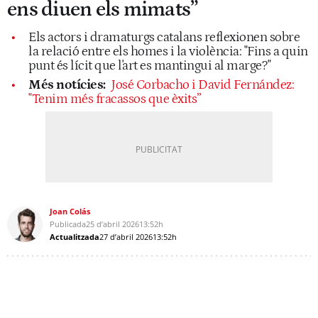
ens diuen els mimats”
Els actors i dramaturgs catalans reflexionen sobre
la relació entre els homes i la violència: "Fins a quin
punt és lícit que l'art es mantingui al marge?"
Més notícies:
José Corbacho i David Fernández:
"Tenim més fracassos que èxits”
Joan Colás
Publicada
25 d’abril 2026
13:52h
Actualitzada
27 d’abril 2026
13:52h