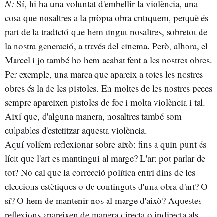
N:
Sí, hi ha una voluntat d'embellir la violència, una
cosa que nosaltres a la pròpia obra critiquem, perquè és
part de la tradició que hem tingut nosaltres, sobretot de
la nostra generació, a través del cinema. Però, alhora, el
Marcel i jo també ho hem acabat fent a les nostres obres.
Per exemple, una marca que apareix a totes les nostres
obres és la de les pistoles. En moltes de les nostres peces
sempre apareixen pistoles de foc i molta violència i tal.
Així que, d'alguna manera, nosaltres també som
culpables d'estetitzar aquesta violència.
Aquí volíem reflexionar sobre això: fins a quin punt és
lícit que l'art es mantingui al marge? L'art pot parlar de
tot? No cal que la correcció política entri dins de les
eleccions estètiques o de continguts d'una obra d'art? O
sí? O hem de mantenir-nos al marge d'això? Aquestes
reflexions apareixen de manera directa o indirecta als