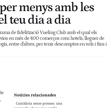
per menys amb les
l teu dia a dia
rama de fidelització Vueling Club amb el qual els
vios en més de 400 comerços com hotels, lloguer de
a, entre d'altres, per tenir descomptes en vols i fins i
de
Notícies relacionades
,
Cantàbria sense presses: una