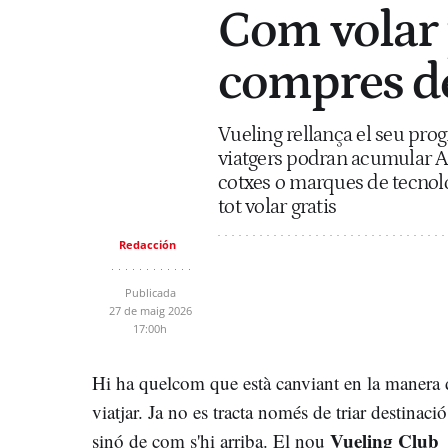
Com volar 
compres de
Vueling rellança el seu prog
viatgers podran acumular A
cotxes o marques de tecnologi
tot volar gratis
Redacción
Publicada
27 de maig 2026
17:00h
Hi ha quelcom que està canviant en la manera 
viatjar. Ja no es tracta només de triar destinació
Vueling Club
sinó de com s'hi arriba. El nou