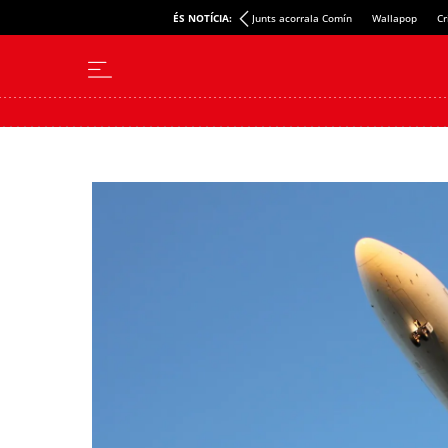
ÉS NOTÍCIA:
Junts acorrala Comín
Wallapop
Cr