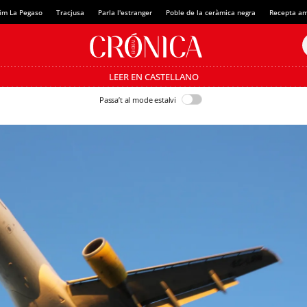
im La Pegaso
Tracjusa
Parla l'estranger
Poble de la ceràmica negra
Recepta am
LEER EN CASTELLANO
Passa’t al mode estalvi