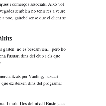
ques
i comerços associats. Això vol
 vegades semblen no tenir res a veure
 a poc, gairebé sense que el client se
àbits
es gasten, no es bescanvien... però ho
a l'usuari dins del club i els que
e.
ercialitzats per Vueling, l'usuari
ls que existeixen dins del programa:
nivell Basic
ota. I molt. Des del
ja es