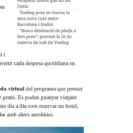
escapada abans que arribi
ta
l'estiu
Vueling posa en marxa la
seva nova ruta entre
Barcelona i Nador
"Busco destinació de platja a
bon preu": provem la IA de
reserva de vols de Vueling
i i
nvertir cada despesa quotidiana en
da virtual
del programa que permet
r gratis. Es poden guanyar viatjant
re dia a dia com reservar un hotel,
lar amb altres aerolínies.