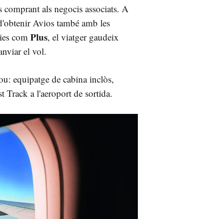
s comprant als negocis associats. A
t d'obtenir Avios també amb les
Plus
ories com
, el viatger gaudeix
anviar el vol.
lou: equipatge de cabina inclòs,
st Track a l'aeroport de sortida.