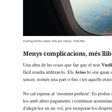
Vueling facilita viatjar més per menys
VUELING
Menys complicacions, més llib
Vuel
Una altra de les coses que fan que el nou
Avios
fàcil resulta utilitzar-lo. Els
hi són quan e
sencer, només una part o fins i tot aquells ext
No cal esperar al ‘moment perfecte’. Es poden 
los amb altres pagaments i continuar acumulant. 
d'afegir-los en un vol, pot recuperar-los després