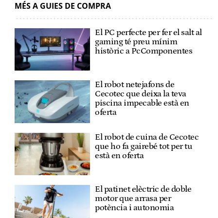
MÉS A GUIES DE COMPRA
El PC perfecte per fer el salt al
gaming té preu mínim
històric a PcComponentes
El robot netejafons de
Cecotec que deixa la teva
piscina impecable està en
oferta
El robot de cuina de Cecotec
que ho fa gairebé tot per tu
està en oferta
El patinet elèctric de doble
motor que arrasa per
potència i autonomia