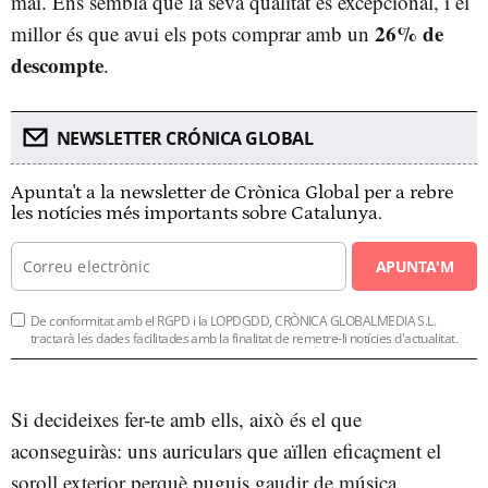
mai. Ens sembla que la seva qualitat és excepcional, i el
26% de
millor és que avui els pots comprar amb un
descompte
.
NEWSLETTER CRÓNICA GLOBAL
Apunta't a la newsletter de Crònica Global per a rebre
les notícies més importants sobre Catalunya.
APUNTA'M
De conformitat amb el RGPD i la LOPDGDD, CRÒNICA GLOBALMEDIA S.L.
tractarà les dades facilitades amb la finalitat de remetre-li notícies d'actualitat.
Si decideixes fer-te amb ells, això és el que
aconseguiràs: uns auriculars que aïllen eficaçment el
soroll exterior perquè puguis gaudir de música,