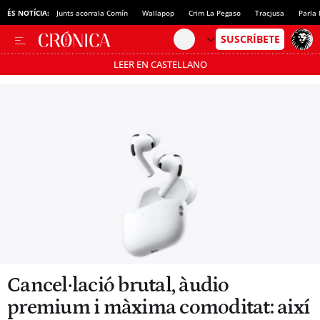
ÉS NOTÍCIA:
Junts acorrala Comín
Wallapop
Crim La Pegaso
Tracjusa
Parla 
LEER EN CASTELLANO
Passa’t al mode estalvi
Cancel·lació brutal, àudio
premium i màxima comoditat: així