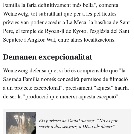
Família la faria definitivament més bella", comenta
Weinzweig, tot subratllant que per a les pel·lícules
prèvies van poder accedir a La Meca, la basílica de Sant
Pere, el temple de Ryoan-ji de Kyoto, l'església del Sant
Sepulcre i Angkor Wat, entre altres localitzacions.
Demanen excepcionalitat
Weinzweig defensa que, si bé és comprensible que "la
Sagrada Família només concedirà permisos de filmació
a un projecte excepcional", precisament "aquest" hauria
de ser la "producció que mereixi aquesta excepció".
Els puristes de Gaudí alerten: “No es pot
servir a dos senyors, a Déu i als diners”