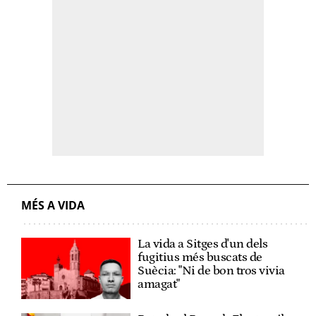
MÉS A VIDA
La vida a Sitges d'un dels
fugitius més buscats de
Suècia: "Ni de bon tros vivia
amagat"