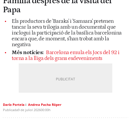
Família després de la visita del
Papa
Els productors de 'Baraka' i 'Samsara' pretenen
tancar la seva trilogia amb un documental que
inclogui la participació de la basílica barcelonina
encara que, de moment, s'han trobat amb la
negativa
Més notícies:
Barcelona emula els Jocs del 92 i
torna a la lliga dels grans esdeveniments
Darío Portela
Andrea Pacha Röper
Publicada
9 de juliol 2026
00:00h