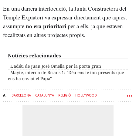
En una darrera interlocució, la Junta Constructora del
Temple Expiatori va expressar directament que aquest
no era prioritari
assumpte
per a ells, ja que estaven
focalitzats en altres projectes propis.
Notícies relacionades
L'adéu de Juan José Omella per la porta gran
Mayte, interna de Brians 1: "Déu ens té tan presents que
ens ha enviat el Papa"
BARCELONA
CATALUNYA
RELIGIÓ
HOLLYWOOD
SAGRADA FAMÍLIA
ESGLÉSIA CATÒLICA
PEL·LÍCULES
DOCUMENTALS
IGLESIAS
PAPA LLEÓ XIV