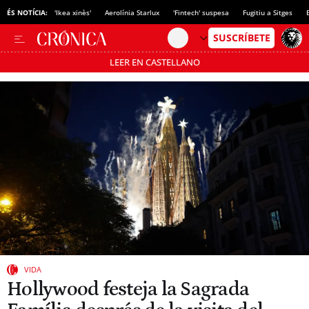
ÉS NOTÍCIA:
'Ikea xinès'
Aerolínia Starlux
'Fintech' suspesa
Fugitiu a Sitges
LEER EN CASTELLANO
Passa’t al mode estalvi
VIDA
Hollywood festeja la Sagrada