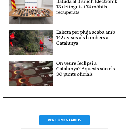
Batuda al Brunch Electronik:
13 detinguts i 74 mòbils
recuperats
L'alerta per pluja acaba amb
142 avisos als bombers a
Catalunya
On veure l'eclipsi a
Catalunya? Aquests són els
30 punts oficials
VER
COMENTARIOS