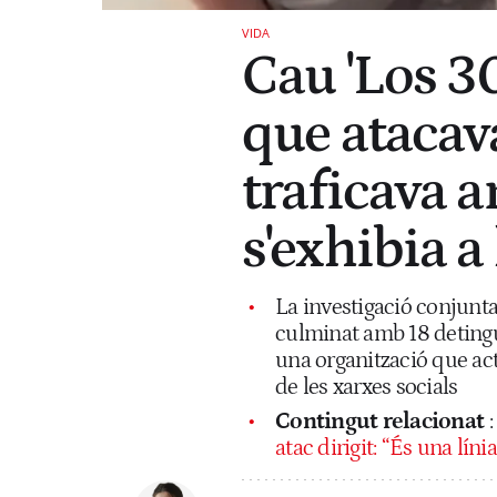
VIDA
Cau 'Los 30
que atacav
traficava 
s'exhibia a
La investigació conjunt
culminat amb 18 detingut
una organització que ac
de les xarxes socials
Contingut relacionat
atac dirigit: “És una líni