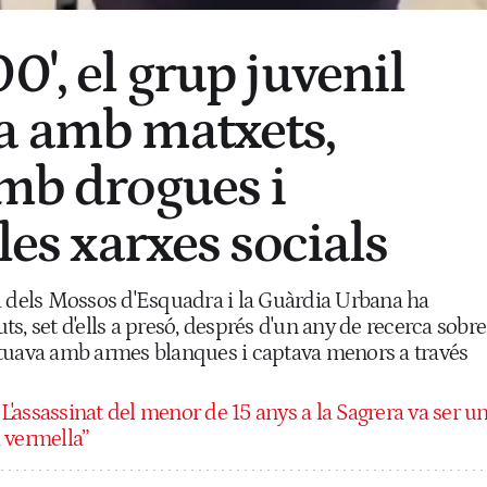
0', el grup juvenil
a amb matxets,
amb drogues i
 les xarxes socials
a dels Mossos d'Esquadra i la Guàrdia Urbana ha
s, set d'ells a presó, després d'un any de recerca sobre
tuava amb armes blanques i captava menors a través
:
L'assassinat del menor de 15 anys a la Sagrera va ser u
a vermella”