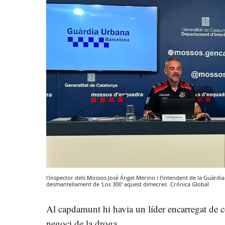
l'inspector dels Mossos José Ángel Merino i l'intendent de la Guàrd
desmantellament de 'Los 300' aquest dimecres
Crónica Global
Al capdamunt hi havia un líder encarregat de c
negoci de la droga.