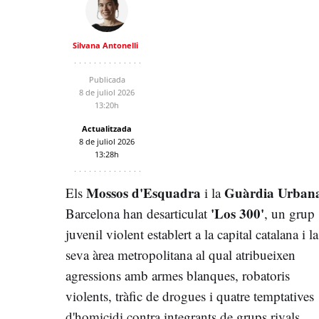
Silvana Antonelli
Publicada
8 de juliol 2026
13:20h
Actualitzada
8 de juliol 2026
13:28h
Mossos d'Esquadra
Guàrdia Urban
Els
i la
'Los 300'
Barcelona han desarticulat
, un grup
juvenil violent establert a la capital catalana i la
seva àrea metropolitana al qual atribueixen
agressions amb armes blanques, robatoris
violents, tràfic de drogues i quatre temptatives
d'homicidi contra integrants de grups rivals.