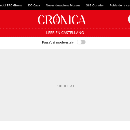
ndol ERC Girona
DO Cava
Noves dotacions Mossos
365 Obrador
Poble de la c
LEER EN CASTELLANO
Passa’t al mode estalvi