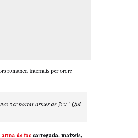
ors romanen internats per ordre
enes per portar armes de foc: “Qui
a
arma de foc
carregada, matxets,