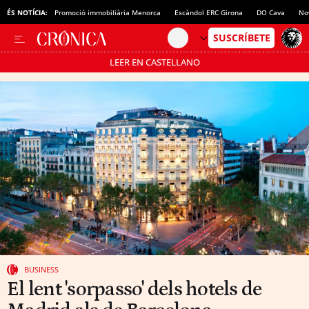
ÉS NOTÍCIA:
Promoció immobiliària Menorca
Escàndol ERC Girona
DO Cava
No
LEER EN CASTELLANO
Passa’t al mode estalvi
BUSINESS
El lent 'sorpasso' dels hotels de