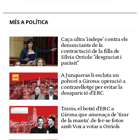
MÉS A POLÍTICA
Caça ultra 'indepe' contra els
denunciants de la
contractació de la filla de
Sílvia Orriols: "desgraciat i
paràsit"
A Junqueras li esclata un
polvorí a Girona: operació a
contrarellotge per evitar la
desaparició d'ERC
Travis, el botxí d'ERC a
Girona que amenaça de 'tirar
de la manta': de fer-se fotos
amb Vox a votar a Orriols