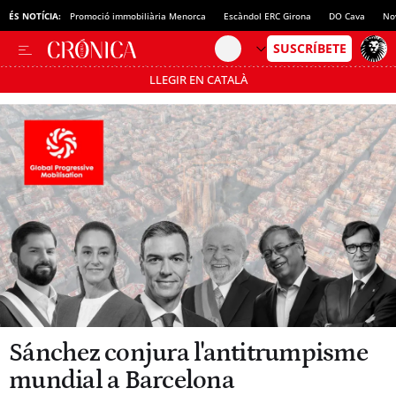
ÉS NOTÍCIA:
Promoció immobiliària Menorca
Escàndol ERC Girona
DO Cava
No
LLEGIR EN CATALÀ
Passa’t al mode estalvi
Sánchez conjura l'antitrumpisme
mundial a Barcelona