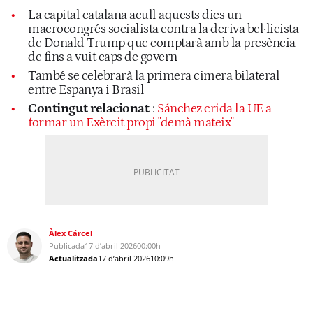
La capital catalana acull aquests dies un
macrocongrés socialista contra la deriva bel·licista
de Donald Trump que comptarà amb la presència
de fins a vuit caps de govern
També se celebrarà la primera cimera bilateral
entre Espanya i Brasil
Contingut relacionat
:
Sánchez crida la UE a
formar un Exèrcit propi "demà mateix"
Àlex Cárcel
Publicada
17 d’abril 2026
00:00h
Actualitzada
17 d’abril 2026
10:09h