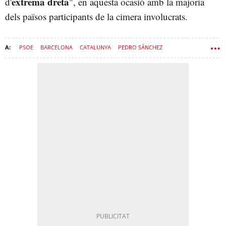
extrema dreta
d'
", en aquesta ocasió amb la majoria
dels països participants de la cimera involucrats.
PSOE
BARCELONA
CATALUNYA
PEDRO SÁNCHEZ
DONALD TRUMP
COLÒMBIA
BRASIL
GOVERN
ESQUERRA
POPULISME
MÈXIC