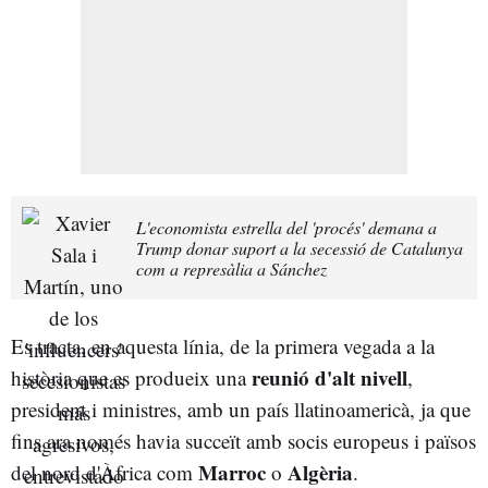
L'economista estrella del 'procés' demana a
Trump donar suport a la secessió de Catalunya
com a represàlia a Sánchez
Es tracta, en aquesta línia, de la primera vegada a la
reunió d'alt nivell
història que es produeix una
,
president i ministres, amb un país llatinoamericà, ja que
fins ara només havia succeït amb socis europeus i països
Marroc
Algèria
del nord d'Àfrica com
o
.