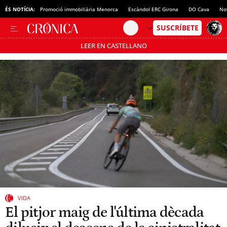
ÉS NOTÍCIA:
Promoció immobiliària Menorca
Escàndol ERC Girona
DO Cava
No
LEER EN CASTELLANO
Passa’t al mode estalvi
VIDA
El pitjor maig de l'última dècada