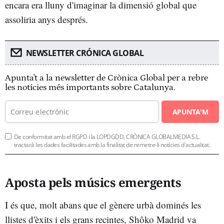
encara era lluny d'imaginar la dimensió global que
assoliria anys després.
NEWSLETTER CRÓNICA GLOBAL
Apunta't a la newsletter de Crònica Global per a rebre
les notícies més importants sobre Catalunya.
APUNTA'M
De conformitat amb el RGPD i la LOPDGDD, CRÒNICA GLOBALMEDIA S.L.
tractarà les dades facilitades amb la finalitat de remetre-li notícies d'actualitat.
Aposta pels músics emergents
I és que, molt abans que el gènere urbà dominés les
llistes d'èxits i els grans recintes, Shôko Madrid va