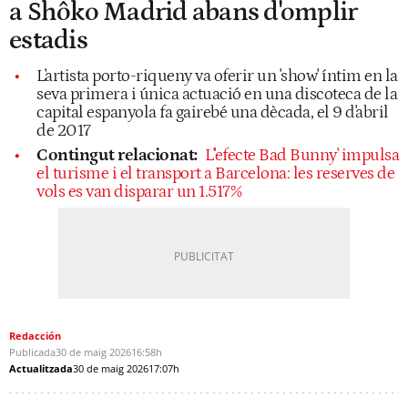
a Shôko Madrid abans d'omplir
estadis
L'artista porto-riqueny va oferir un 'show' íntim en la
seva primera i única actuació en una discoteca de la
capital espanyola fa gairebé una dècada, el 9 d'abril
de 2017
Contingut relacionat:
L''efecte Bad Bunny' impulsa
el turisme i el transport a Barcelona: les reserves de
vols es van disparar un 1.517%
Redacción
Publicada
30 de maig 2026
16:58h
Actualitzada
30 de maig 2026
17:07h