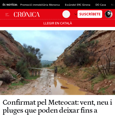
ÉS NOTÍCIA:
Promoció immobiliària Menorca
Escàndol ERC Girona
DO Cava
No
LLEGIR EN CATALÀ
Passa’t al mode estalvi
Confirmat pel Meteocat: vent, neu i
pluges que poden deixar fins a