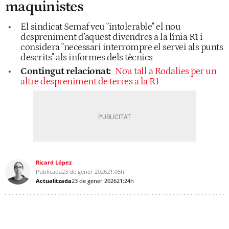
maquinistes
El sindicat Semaf veu "intolerable" el nou
despreniment d’aquest divendres a la línia R1 i
considera "necessari interrompre el servei als punts
descrits" als informes dels tècnics
Contingut relacionat:
Nou tall a Rodalies per un
altre despreniment de terres a la R1
Ricard López
Publicada
23 de gener 2026
21:05h
Actualitzada
23 de gener 2026
21:24h