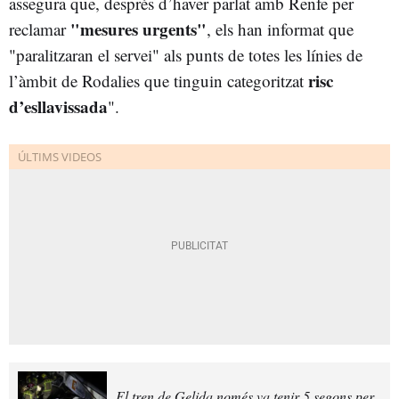
assegura que, després d’haver parlat amb Renfe per
"mesures urgents"
reclamar
, els han informat que
"paralitzaran el servei" als punts de totes les línies de
risc
l’àmbit de Rodalies que tinguin categoritzat
d’esllavissada
".
El tren de Gelida només va tenir 5 segons per