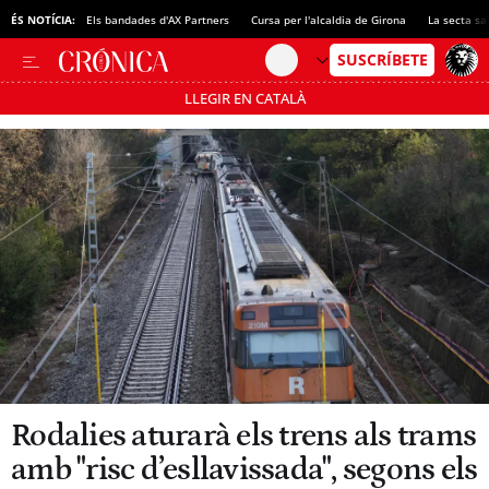
ÉS NOTÍCIA:
Els bandades d'AX Partners
Cursa per l'alcaldia de Girona
La secta sa
LLEGIR EN CATALÀ
Passa’t al mode estalvi
Rodalies aturarà els trens als trams
amb "risc d’esllavissada", segons els