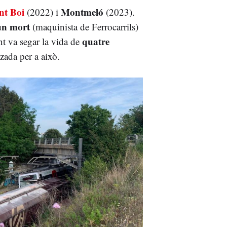
nt Boi
Montmeló
(2022) i
(2023).
un mort
(maquinista de Ferrocarrils)
quatre
nt va segar la vida de
zada per a això.