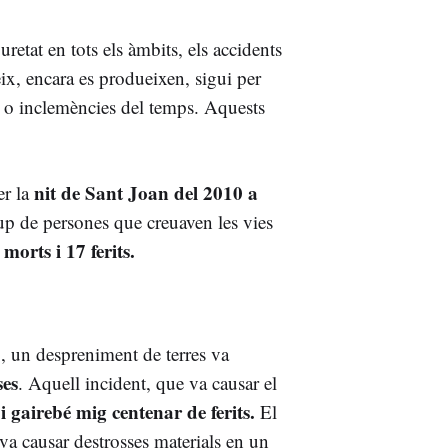
retat en tots els àmbits, els accidents
x, encara es produeixen, sigui per
s o inclemències del temps. Aquests
nit de Sant Joan del 2010 a
er la
up de persones que creuaven les vies
 morts i 17 ferits.
8
, un despreniment de terres va
ses
. Aquell incident, que va causar el
i gairebé mig centenar de ferits.
El
va causar destrosses materials en un