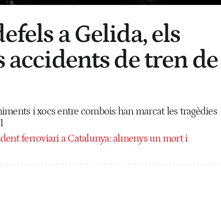
efels a Gelida, els
s accidents de tren de
iments i xocs entre combois han marcat les tragèdies
I
dent ferroviari a Catalunya: almenys un mort i