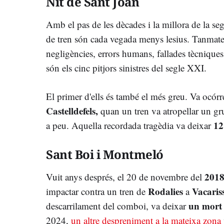
Nit de Sant Joan
Amb el pas de les dècades i la millora de la segu
de tren són cada vegada menys lesius. Tanmatei
negligències, errors humans, fallades tècnique
són els cinc pitjors sinistres del segle XXI.
El primer d'ells és també el més greu. Va ocórr
Castelldefels,
quan un tren va atropellar un gr
12
a peu. Aquella recordada tragèdia va deixar
Sant Boi i Montmeló
201
Vuit anys després, el 20 de novembre del
Rodalies
Vacaris
impactar contra un tren de
a
un mort 
descarrilament del comboi, va deixar
2024,
un altre despreniment a la mateixa zona