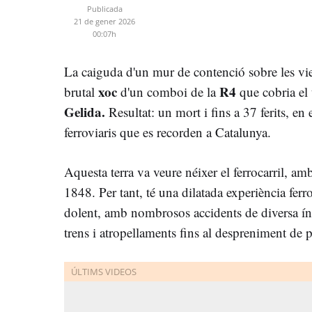
Publicada
21 de gener 2026
00:07h
La caiguda d'un mur de contenció sobre les vies
xoc
R4
brutal
d'un comboi de la
que cobria el 
Gelida.
Resultat: un mort i fins a 37 ferits, en 
ferroviaris que es recorden a Catalunya.
Aquesta terra va veure néixer el ferrocarril, amb
1848. Per tant, té una dilatada experiència ferro
dolent, amb nombrosos accidents de diversa índ
trens i atropellaments fins al despreniment de 