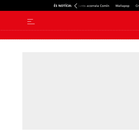
ÉS NOTÍCIA:
Junts acorrala Comín
Wallapop
Cr