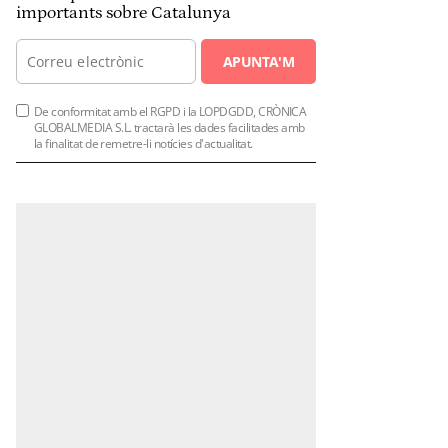
importants sobre Catalunya
APUNTA'M
De conformitat amb el RGPD i la LOPDGDD, CRÒNICA
GLOBALMEDIA S.L. tractarà les dades facilitades amb
la finalitat de remetre-li notícies d'actualitat.