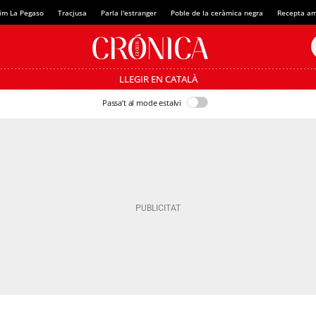
im La Pegaso
Tracjusa
Parla l'estranger
Poble de la ceràmica negra
Recepta am
LLEGIR EN CATALÀ
Passa’t al mode estalvi